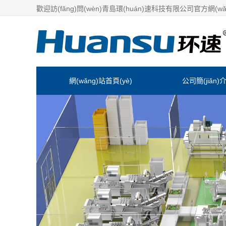
歡迎訪(fǎng)問(wèn)青島環(huán)速科技有限公司官方網(wǎ
網(wǎng)站首頁(yè)
公司簡(jiǎn)