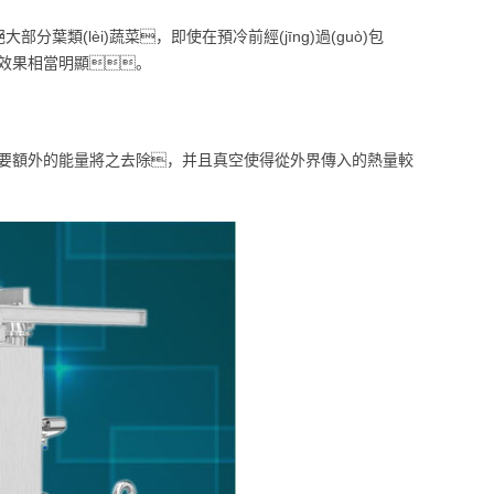
分葉類(lèi)蔬菜，即使在預冷前經(jīng)過(guò)包
冷效果相當明顯。
不再需要額外的能量將之去除，并且真空使得從外界傳入的熱量較