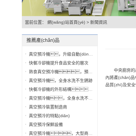
當前位置：
網(wǎng)站首頁(yè)
>
新聞資訊
推薦產(chǎn)品
真空預冷機，升級自動(dòng)開(kāi)關(guān)門(mén)控制圖...
快餐冷卻機提升食品安全的層次
中央廚房的產
熟食真空預冷機，預冷機，炸雞肉冷...
內將產(chǎn
真空預冷機，全身水洗不生銹跡
品質(zhì)及安
快餐冷卻機的外形結構，容易清洗，...
真空預冷機，全身水洗不生銹跡
真空預冷裝置制造商
真空預冷的特點(diǎn)
真空預冷保鮮設備
真空預冷機，大型商業(yè)設備，采用30...