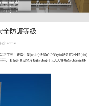
K安全防護等級
作者: admin
藝主要指生產(chǎn)快餐的企業(yè)能夠在2小時(shí)
。若使用真空預冷技術(shù)可以大大提高產(chǎn)品的