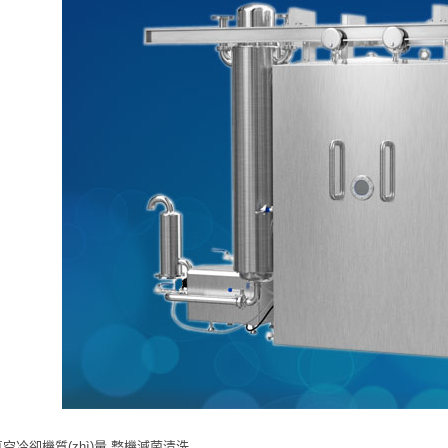
空冷卻機質(zhì)量 整機滅菌清洗