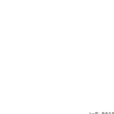
上一篇：
熟食品真