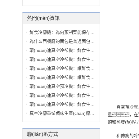
熱門(mén)資訊
鮮食冷卻機：為何預制菜能保存這么長(cháng)時(shí)間，難道真的添了防腐劑？
為什么西餐廳的面包是普通面包價(jià)格的三倍有余？它到底貴在哪里？
環(huán)速真空冷卻機：鮮食生產(chǎn)里的品質(zhì)守護者
環(huán)速真空冷卻機：鮮食生產(chǎn)里的 “品質(zhì)守護者”
環(huán)速真空冷卻機：讓鮮食冷卻這件事，既省心又便捷
環(huán)速真空冷卻機：讓鮮食冷卻告別麻煩，守住品質(zhì)與效率
環(huán)速真空預冷機：鮮食生意人的 “省心搭檔”，把冷卻難題變簡(jiǎn)單
環(huán)速真空冷卻機：鮮食生產(chǎn)線(xiàn)的高效鎖鮮核心
環(huán)速真空冷卻機：鮮食生產(chǎn)的 “極速鎖鮮管家”
真空預冷就
真空冷卻重塑鹵味生產(chǎn)標準：環(huán)速技術(shù)破解鴨脖保鮮困局
量，在沒
飽和蒸發(fā)
聯(lián)系方式
和傳統的冷