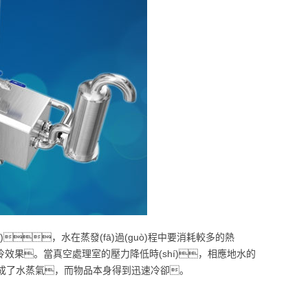
，水在蒸發(fā)過(guò)程中要消耗較多的熱
生制冷效果。當真空處理室的壓力降低時(shí)，相應地水的
品釋放成了水蒸氣，而物品本身得到迅速冷卻。