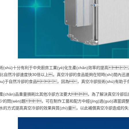
術(shù)十分有利于中央廚房工業(yè)化生產(chǎn)效率的提高
比自然冷卻速度快30倍以上。真空冷卻的食品能夠在短時(shí)間內迅
ōu)于自然冷卻的食品，因為，真空冷卻技術(shù)有助于保障
產(chǎn)品重量損耗比其他冷卻方法要大，為了解決真空冷卻后部分
量減少的問(wèn)題，可在制作工藝和配方中經(jīng)過(guò
水的方式提高真空冷卻的效果與質(zhì)量，以此補償真空冷卻造成的