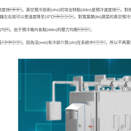
度快。真空預冷技術(shù)的突出特點(diǎn)是預冷速度快，對絕大部
分鐘左右就可以使溫度降至10℃。對寬葉類(lèi)蔬菜的真空預
均勻。由于預冷箱內各點(diǎn)的壓力均衡，
低。因為沒(méi)有冷卻介質(zhì)在系統中，所以