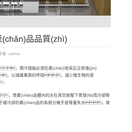
ǎn)品品質(zhì)
作者: admin
，預冷措施必須在產(chǎn)地采后立即進(jìn)
，以減緩果蔬的呼吸，減少微生物的侵
)。
，使產(chǎn)品體內的水在真空負壓下蒸發(fā)而冷卻降
被冷卻的產(chǎn)品的各部分幾乎是等量失水，故