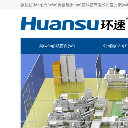
歡迎訪(fǎng)問(wèn)青島環(huán)速科技有限公司官方網(wǎ
網(wǎng)站首頁(yè)
公司簡(jiǎn)