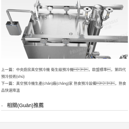
上一篇：
中央廚房真空預冷機 衛生級預冷機，歐盟標準，第四代
預冷技術(shù)
下一篇：
真空預冷機生產(chǎn)廠(chǎng)家 熟食預冷設備，熟食
品快速降溫
相關(guān)推薦