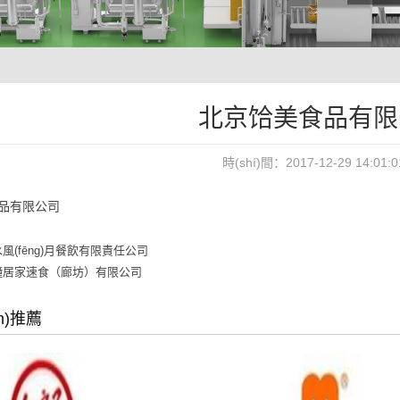
北京饸美食品有限
時(shí)間：2017-12-29 14:0
品有限公司
風(fēng)月餐飲有限責任公司
鐘居家速食（廊坊）有限公司
n)推薦