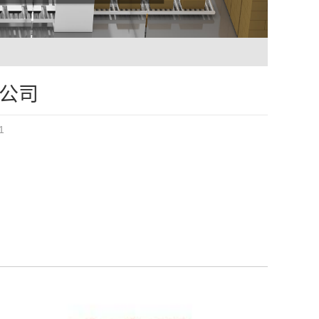
公司
1:01