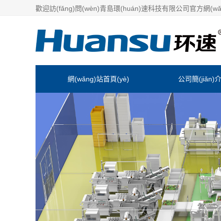
歡迎訪(fǎng)問(wèn)青島環(huán)速科技有限公司官方網(wǎ
網(wǎng)站首頁(yè)
公司簡(jiǎn)