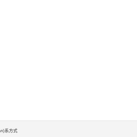
ián)系方式