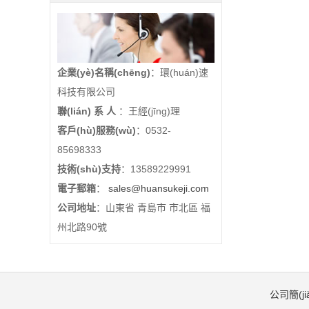
企業(yè)名稱(chēng)
：環(huán)速
科技有限公司
聯(lián) 系 人
：王經(jīng)理
客戶(hù)服務(wù)
：0532-
85698333
技術(shù)支持
：13589229991
電子郵箱
：
sales@huansukeji.com
公司地址
：山東省 青島市 市北區 福
州北路90號
公司簡(ji