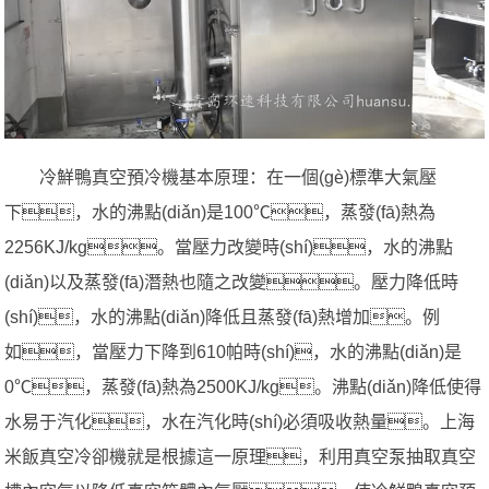
冷鮮鴨真空預冷機基本原理：在一個(gè)標準大氣壓
下，水的沸點(diǎn)是100℃，蒸發(fā)熱為
2256KJ/kg。當壓力改變時(shí)，水的沸點
(diǎn)以及蒸發(fā)潛熱也隨之改變。壓力降低時
(shí)，水的沸點(diǎn)降低且蒸發(fā)熱增加。例
如，當壓力下降到610帕時(shí)，水的沸點(diǎn)是
0℃，蒸發(fā)熱為2500KJ/kg。沸點(diǎn)降低使得
水易于汽化，水在汽化時(shí)必須吸收熱量。上海
米飯真空冷卻機就是根據這一原理，利用真空泵抽取真空