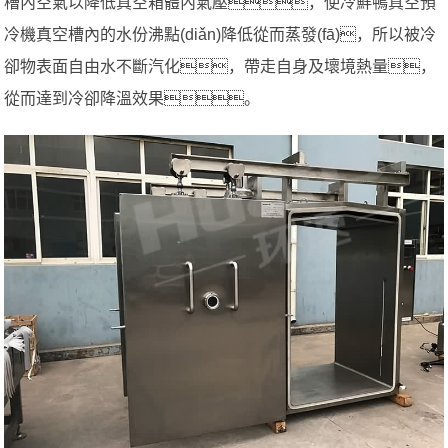
槽內空氣以降低真空箱體內氣壓，使冷鮮鴨真空預
冷機真空槽內的水份沸點(diǎn)降低從而蒸發(fā)，所以被冷
卻物表面自由水不斷汽化，帶走自身及壞境熱量，
從而達到冷卻降溫效果。