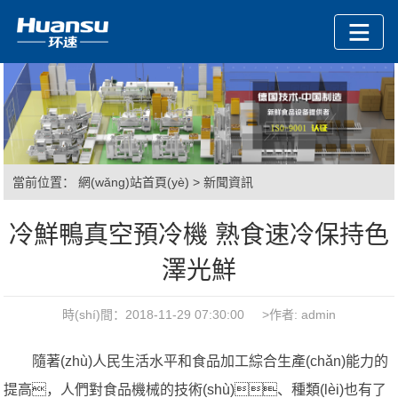
當前位置：
網(wǎng)站首頁(yè)
>
新聞資訊
冷鮮鴨真空預冷機 熟食速冷保持色
澤光鮮
時(shí)間：2018-11-29 07:30:00 >作者: admin
隨著(zhù)人民生活水平和食品加工綜合生產(chǎn)能力的
提高，人們對食品機械的技術(shù)、種類(lèi)也有了