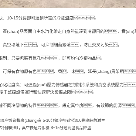
度快：10-15分鐘即可達到所需的冷藏溫度。
勻：產(chǎn)品表面自由水汽化帶走自身熱量達到冷卻目的，實(sh
生：真空壞境下，可抑制細菌繁殖，防止交叉污染。
裝限制：只要包裝有氣孔，即可均勻冷卻物品。
高：可保有食物原有色、香、味，延長(cháng)貨架期
dòng)化程度高：可通過(guò)壓力傳感器控制制冷系統和真空系統壓力
便于監控設備運行和快速解決設備故障。
根據不同冷卻物的特性，設定真空度，有效節約能源
真空冷卻機廠(chǎng)家 5-10分鐘冷卻到常溫,0幾率細菌滋生
冷卻機圖片 真空快速冷卻機,8~15分鐘高溫食品降溫