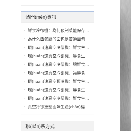
熱門(mén)資訊
鮮食冷卻機：為何預制菜能保存這么長(cháng)時(shí)間，難道真的添了防腐劑？
為什么西餐廳的面包是普通面包價(jià)格的三倍有余？它到底貴在哪里？
環(huán)速真空冷卻機：鮮食生產(chǎn)里的品質(zhì)守護者
環(huán)速真空冷卻機：鮮食生產(chǎn)里的 “品質(zhì)守護者”
環(huán)速真空冷卻機：讓鮮食冷卻這件事，既省心又便捷
環(huán)速真空冷卻機：讓鮮食冷卻告別麻煩，守住品質(zhì)與效率
環(huán)速真空預冷機：鮮食生意人的 “省心搭檔”，把冷卻難題變簡(jiǎn)單
環(huán)速真空冷卻機：鮮食生產(chǎn)線(xiàn)的高效鎖鮮核心
環(huán)速真空冷卻機：鮮食生產(chǎn)的 “極速鎖鮮管家”
真空冷卻重塑鹵味生產(chǎn)標準：環(huán)速技術(shù)破解鴨脖保鮮困局
聯(lián)系方式