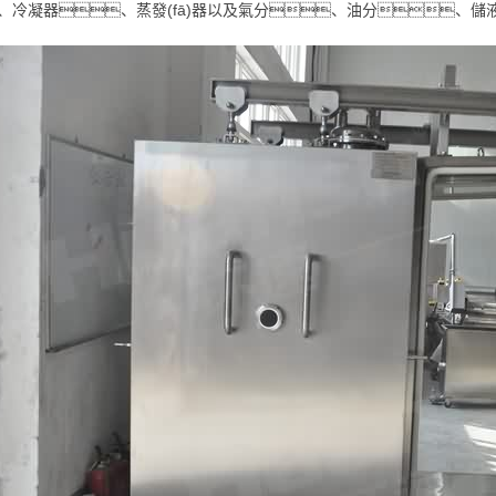
、冷凝器、蒸發(fā)器以及氣分、油分、儲