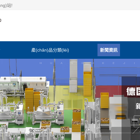
ng)站!
介
產(chǎn)品分類(lèi)
新聞資訊