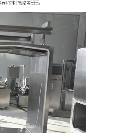
液器和制冷管路等。