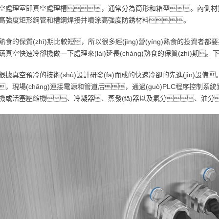
空處理室即真空處理槽，通常分為筒形和箱型。內側材質(zh
高強度矩形鋼管和槽鋼焊接并噴涂高強度防銹材料。
食的保質(zhì)期比較短，所以很多經(jīng)營(yíng)熟食的投
真空快速冷卻機做一下處理來(lái)延長(cháng)熟食的保質(zhì)期
根據真空預冷的技術(shù)設計研發(fā)而成的快速冷卻的先進(jìn)
，現場(chǎng)連接電源和管道后，通過(guò)PLC程序控制系統
機或活塞壓縮機、冷凝器、蒸發(fā)器以及氣分、油