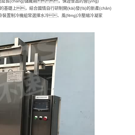
長(cháng)儲藏期，保證食品的營(yíng)
)驗的基礎上，結合國情自行研制開(kāi)發(fā)的新產(chǎn)
冷裝置制冷機組常選擇水冷、風(fēng)冷壓縮冷凝家