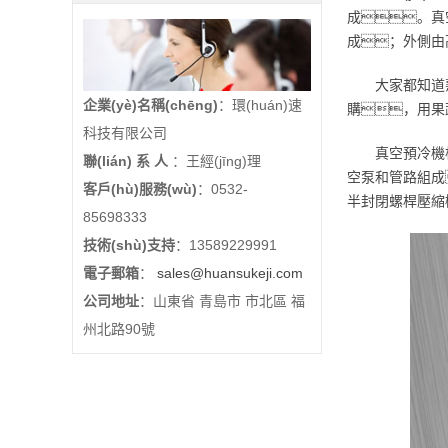
成。真
成；外側由
大家都知道熟
企業(yè)名稱(chēng)
：環(huán)速
購，用果蔬
科技有限公司
真空預冷機
聯(lián) 系 人
：王經(jīng)理
空泵和管路組成
客戶(hù)服務(wù)
：0532-
半封閉螺桿壓縮
85698333
技術(shù)支持
：13589229991
電子郵箱
：
sales@huansukeji.com
公司地址
：山東省 青島市 市北區 福
州北路90號