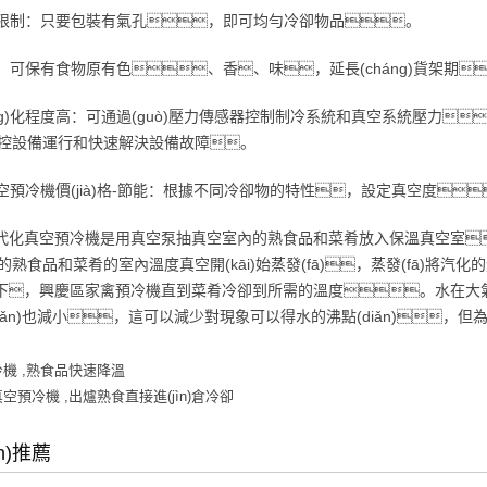
裝限制：只要包裝有氣孔，即可均勻冷卻物品。
高：可保有食物原有色、香、味，延長(cháng)貨架期
dòng)化程度高：可通過(guò)壓力傳感器控制制冷系統和真空系統壓力
控設備運行和快速解決設備故障。
真空預冷機價(jià)格-節能：根據不同冷卻物的特性，設定真空度
)現代化真空預冷機是用真空泵抽真空室內的熟食品和菜肴放入保溫真空室
熟食品和菜肴的室內溫度真空開(kāi)始蒸發(fā)，蒸發(fā)
一步向下，興慶區家禽預冷機直到菜肴冷卻到所需的溫度。水在大
iǎn)也減小，這可以減少對現象可以得水的沸點(diǎn)，但
機 ,熟食品快速降溫
空預冷機 ,出爐熟食直接進(jìn)倉冷卻
n)推薦