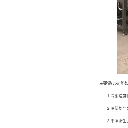
主要優(yōu)勢
1.冷卻速
2.冷卻均
3.干凈衛