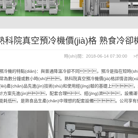
熟科院真空預冷機價(jià)格 熟食冷卻機_,
時(shí)間：2018-06-14 07:30:00 >
預冷機的特點(diǎn)：與普通降溫冷卻不同，預冷是指在短時(sh
通常為數分鐘或數小時(shí)。熟科院真空預冷機價(jià)格詳情咨詢(xú
èi)產(chǎn)品先進(jìn)技術(shù)和使用經(jīng)驗的基礎上
設計方案先進(jìn)，配套合理、經(jīng)濟，設備運
能耗低，是熟食品生產(chǎn)中理想的配套設備。公司享