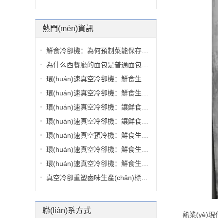
熱門(mén)資訊
鮮食冷卻機：為何預制菜能保存這么長(cháng)時(shí)間，難道真的添了防腐劑？
為什么西餐廳的面包是普通面包價(jià)格的三倍有余？它到底貴在哪里？
環(huán)速真空冷卻機：鮮食生產(chǎn)里的品質(zhì)守護者
環(huán)速真空冷卻機：鮮食生產(chǎn)里的 “品質(zhì)守護者”
環(huán)速真空冷卻機：讓鮮食冷卻這件事，既省心又便捷
環(huán)速真空冷卻機：讓鮮食冷卻告別麻煩，守住品質(zhì)與效率
環(huán)速真空預冷機：鮮食生意人的 “省心搭檔”，把冷卻難題變簡(jiǎn)單
環(huán)速真空冷卻機：鮮食生產(chǎn)線(xiàn)的高效鎖鮮核心
環(huán)速真空冷卻機：鮮食生產(chǎn)的 “極速鎖鮮管家”
真空冷卻重塑鹵味生產(chǎn)標準：環(huán)速技術(shù)破解鴨脖保鮮困局
聯(lián)系方式
熟業(yè