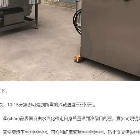
如下：
度快：10-15分鐘即可達到所需的冷藏溫度。
勻：產(chǎn)品表面自由水汽化帶走自身熱量達到冷卻目的，實(shí)
生：真空壞境下，可抑制細菌繁殖，防止交叉污染