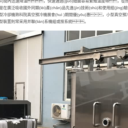
hí)間內迅速降溫，快速通過(guò)細菌容易繁殖溫度帶，從而延
廣泛吸收國外同類(lèi)產(chǎn)品先進(jìn)技術(shù)和使用經(jīng
冷卻機熟科院真空預冷機展會(huì )期間優(yōu)惠，小型真空預
裝置則常采用并聯(lián)系機組或按系統。