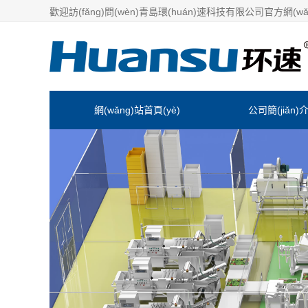
歡迎訪(fǎng)問(wèn)青島環(huán)速科技有限公司官方網(wǎ
網(wǎng)站首頁(yè)
公司簡(jiǎn)