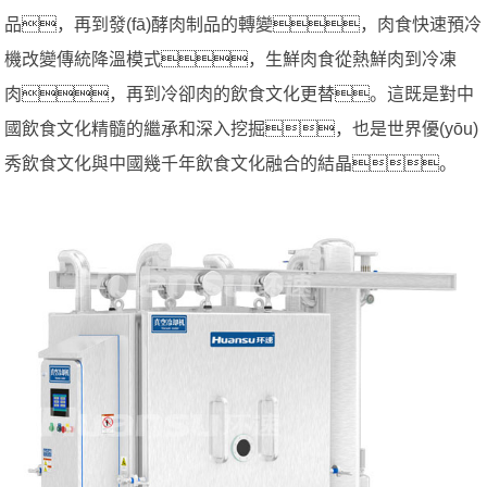
品，再到發(fā)酵肉制品的轉變，肉食快速預冷
機改變傳統降溫模式，生鮮肉食從熱鮮肉到冷凍
肉，再到冷卻肉的飲食文化更替。這既是對中
國飲食文化精髓的繼承和深入挖掘，也是世界優(yōu)
秀飲食文化與中國幾千年飲食文化融合的結晶。