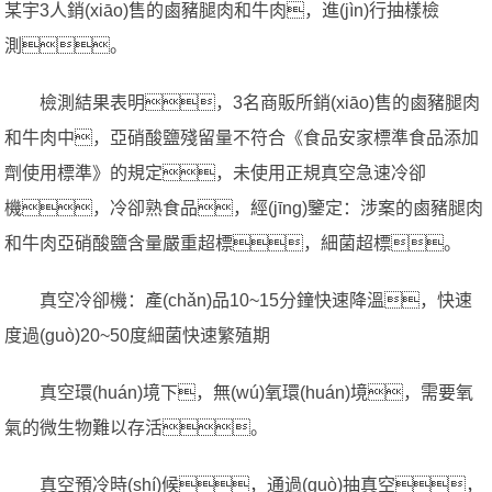
某宇3人銷(xiāo)售的鹵豬腿肉和牛肉，進(jìn)行抽樣檢
測。
檢測結果表明，3名商販所銷(xiāo)售的鹵豬腿肉
和牛肉中，亞硝酸鹽殘留量不符合《食品安家標準食品添加
劑使用標準》的規定，未使用正規真空急速冷卻
機，冷卻熟食品，經(jīng)鑒定：涉案的鹵豬腿肉
和牛肉亞硝酸鹽含量嚴重超標，細菌超標。
真空冷卻機：產(chǎn)品10~15分鐘快速降溫，快速
度過(guò)20~50度細菌快速繁殖期
真空環(huán)境下，無(wú)氧環(huán)境，需要氧
氣的微生物難以存活。
真空預冷時(shí)候，通過(guò)抽真空，