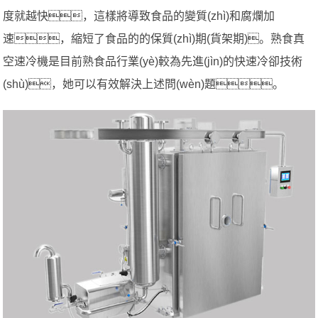
度就越快，這樣將導致食品的變質(zhì)和腐爛加
速，縮短了食品的的保質(zhì)期(貨架期)。熟食真
空速冷機是目前熟食品行業(yè)較為先進(jìn)的快速冷卻技術
(shù)，她可以有效解決上述問(wèn)題。