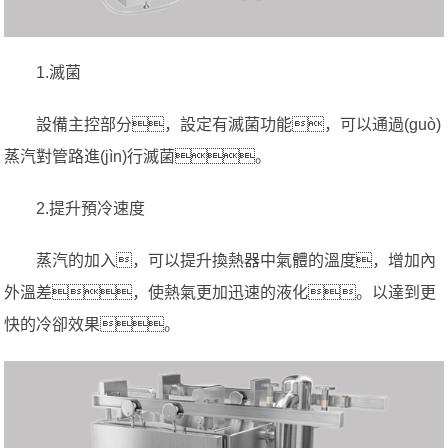
1.滅菌
設備主控部分，設定有滅菌功能，可以通過(guò)
蒸汽對管路進(jìn)行滅菌。
2.提升預冷速度
蒸汽的加入，可以提升換熱器中氣體的溫度，增加內
外溫差，使熱氣更加迅速的液化。以達到更
快的冷卻效果。