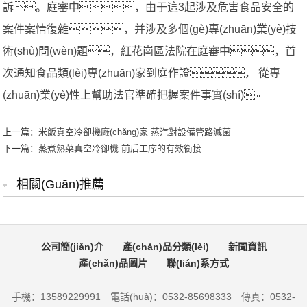
訴。庭審中，由于這3起涉及危害食品安全的
案件案情復雜，并涉及多個(gè)專(zhuān)業(yè)技
術(shù)問(wèn)題，紅花崗區法院在庭審中，首
次通知食品類(lèi)專(zhuān)家到庭作證， 從專
(zhuān)業(yè)性上幫助法官準確把握案件事實(shí)。
上一篇：
米飯真空冷卻機廠(chǎng)家 蒸汽對設備管路滅菌
下一篇：
蒸煮熟菜真空冷卻機 前后工序的有效銜接
相關(guān)推薦
公司簡(jiǎn)介
產(chǎn)品分類(lèi)
新聞資訊
產(chǎn)品圖片
聯(lián)系方式
手機：13589229991 電話(huà)：0532-85698333 傳真：0532-