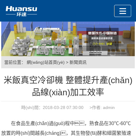
當前位置：
網(wǎng)站首頁(yè)
>
新聞資訊
米飯真空冷卻機 整體提升產(chǎn)
品線(xiàn)加工效率
時(shí)間：2018-03-28 07:30:00 >作者: admin
在食品生產(chǎn)過(guò)程中，熟食品在30℃-60℃
放置的時(shí)間越長(cháng)，其生物發(fā)酵和細菌繁殖速