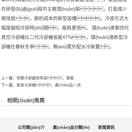
在研發(fā)過(guò)程中主推環(huán)保，打造減少
碳排放，節約成本的新型設備。冷卻方式大
幅度縮短冷卻時(shí)間，能耗更低。 環(huán)速第四代
真空冷卻機比二代冷卻機省能47%，環(huán)速新型冷
卻機在春秋冬季，無(wú)需外配水冷裝置。
上一篇：
快餐冷卻器效率高，節能
下一篇：
面食冷卻機，產(chǎn)品一流
相關(guān)推薦
公司簡(jiǎn)介
產(chǎn)品分類(lèi)
新聞資訊