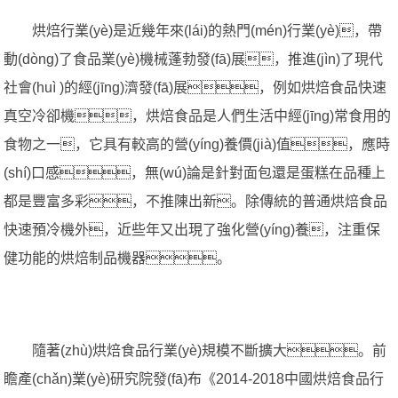
烘焙行業(yè)是近幾年來(lái)的熱門(mén)行業(yè)，帶
動(dòng)了食品業(yè)機械蓬勃發(fā)展，推進(jìn)了現代
社會(huì )的經(jīng)濟發(fā)展，例如烘焙食品快速
真空冷卻機，烘焙食品是人們生活中經(jīng)常食用的
食物之一，它具有較高的營(yíng)養價(jià)值，應時
(shí)口感，無(wú)論是針對面包還是蛋糕在品種上
都是豐富多彩，不推陳出新。除傳統的普通烘焙食品
快速預冷機外，近些年又出現了強化營(yíng)養，注重保
健功能的烘焙制品機器。
隨著(zhù)烘焙食品行業(yè)規模不斷擴大。前
瞻產(chǎn)業(yè)研究院發(fā)布《2014-2018中國烘焙食品行