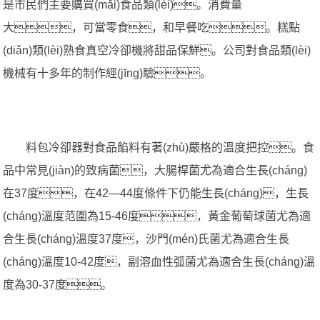
是市民們主要購買(mǎi)食品類(lèi)。消費量
大，可當零食，和早餐吃。糕點
(diǎn)類(lèi)熟食真空冷卻機將甜品保鮮。公司對食品類(lèi)
機械有十多年的制作經(jīng)驗。
料包冷卻器對食品餡料有著(zhù)嚴格的溫度把控。食
品中常見(jiàn)的致病菌，大腸桿菌尤為適合生長(cháng)
在37度，在42—44度條件下仍能生長(cháng)，生長
(cháng)溫度范圍為15-46度，黃金葡萄球菌尤為適
合生長(cháng)溫度37度，沙門(mén)氏菌尤為適合生長
(cháng)溫度10-42度，副溶血性弧菌尤為適合生長(cháng)溫
度為30-37度。