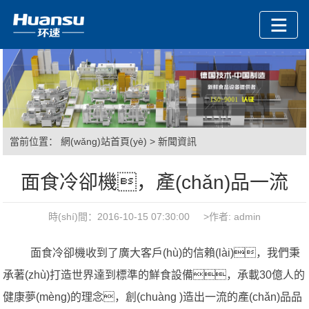
當前位置：
網(wǎng)站首頁(yè)
>
新聞資訊
面食冷卻機，產(chǎn)品一流
時(shí)間：2016-10-15 07:30:00 >作者: admin
面食冷卻機收到了廣大客戶(hù)的信賴(lài)，我們秉
承著(zhù)打造世界達到標準的鮮食設備，承載30億人的
健康夢(mèng)的理念，創(chuàng )造出一流的產(chǎn)品品