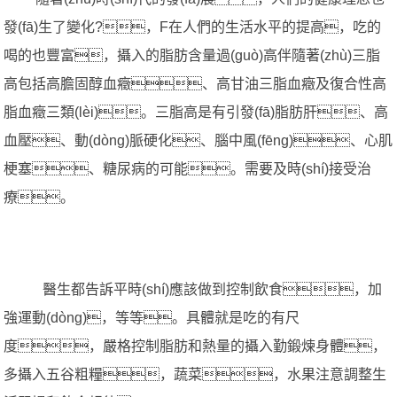
發(fā)生了變化?，F在人們的生活水平的提高，吃的
喝的也豐富，攝入的脂肪含量過(guò)高伴隨著(zhù)三脂
高包括高膽固醇血癥、高甘油三脂血癥及復合性高
脂血癥三類(lèi)。三脂高是有引發(fā)脂肪肝、高
血壓、動(dòng)脈硬化、腦中風(fēng)、心肌
梗塞、糖尿病的可能。需要及時(shí)接受治
療。
醫生都告訴平時(shí)應該做到控制飲食，加
強運動(dòng)，等等。具體就是吃的有尺
度，嚴格控制脂肪和熱量的攝入勤鍛煉身體，
多攝入五谷粗糧，蔬菜，水果注意調整生