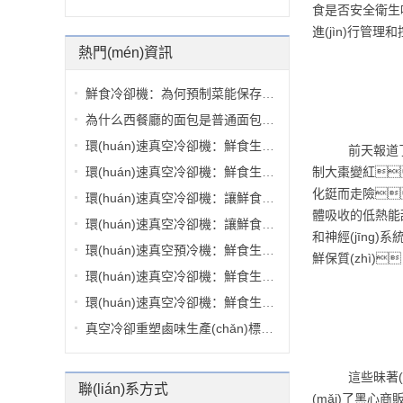
食是否安全衛生
進(jìn)行管
熱門(mén)資訊
鮮食冷卻機：為何預制菜能保存這么長(cháng)時(shí)間，難道真的添了防腐劑？
為什么西餐廳的面包是普通面包價(jià)格的三倍有余？它到底貴在哪里？
環(huán)速真空冷卻機：鮮食生產(chǎn)里的品質(zhì)守護者
前天報道了
環(huán)速真空冷卻機：鮮食生產(chǎn)里的 “品質(zhì)守護者”
制大棗變紅
化鋌而走險
環(huán)速真空冷卻機：讓鮮食冷卻這件事，既省心又便捷
體吸收的低熱能甜
環(huán)速真空冷卻機：讓鮮食冷卻告別麻煩，守住品質(zhì)與效率
和神經(jīn
環(huán)速真空預冷機：鮮食生意人的 “省心搭檔”，把冷卻難題變簡(jiǎn)單
鮮保質(zhì
環(huán)速真空冷卻機：鮮食生產(chǎn)線(xiàn)的高效鎖鮮核心
環(huán)速真空冷卻機：鮮食生產(chǎn)的 “極速鎖鮮管家”
真空冷卻重塑鹵味生產(chǎn)標準：環(huán)速技術(shù)破解鴨脖保鮮困局
這些昧著(z
聯(lián)系方式
(mǎi)了黑心商