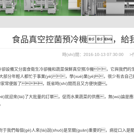
食品真空控菌預冷機，給
時(shí)間：2016-10-13 07:30:00 >
卻設備又分面食衛生冷卻機和蔬菜保鮮真空預冷機，它與我們的生活
分年輕人都忙于事業(yè)，學(xué)業(yè)，很少有去自己動(dò
他們的家常便飯了，既省時(shí)間而且又方便快捷。
yè)就迎來(lái)了大批量的訂單，促而水果蔬菜的供應，無(wú)
。
我們每個(gè)人來(lái)說(shuō)是至關(guān)重要的，病從口入是關