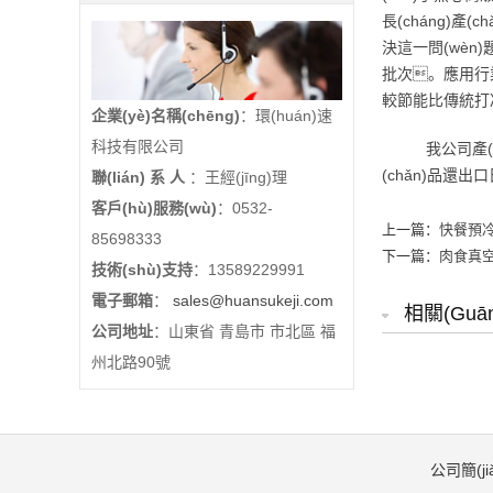
長(cháng)
決這一問(wèn
批次。應用行業(
較節能比傳統打
企業(yè)名稱(chēng)
：環(huán)速
科技有限公司
我公司產(c
(chǎn)品還
聯(lián) 系 人
：王經(jīng)理
客戶(hù)服務(wù)
：0532-
上一篇：
快餐預
85698333
下一篇：
肉食真空冷
技術(shù)支持
：13589229991
電子郵箱
：
sales@huansukeji.com
相關(guā
公司地址
：山東省 青島市 市北區 福
州北路90號
公司簡(ji