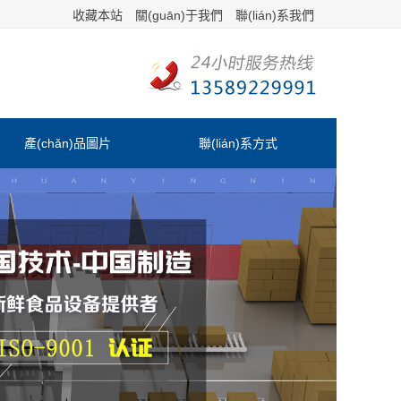
收藏本站
關(guān)于我們
聯(lián)系我們
產(chǎn)品圖片
聯(lián)系方式