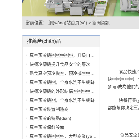
當前位置：
網(wǎng)站首頁(yè)
>
新聞資訊
推薦產(chǎn)品
真空預冷機，升級自動(dòng)開(kāi)關(guān)門(mén)控制圖...
快餐冷卻機提升食品安全的層次
食品快速冷
熟食真空預冷機，預冷機，炸雞肉冷...
快，大部
真空預冷機，全身水洗不生銹跡
(jīng)成為
快餐冷卻機的外形結構，容易清洗，...
真空預冷機，全身水洗不生銹跡
快餐行業(
都能幫你搞定
真空預冷裝置制造商
真空預冷的特點(diǎn)
真空預冷保鮮設備
食品安全對于
真空預冷機，大型商業(yè)設備，采用30...