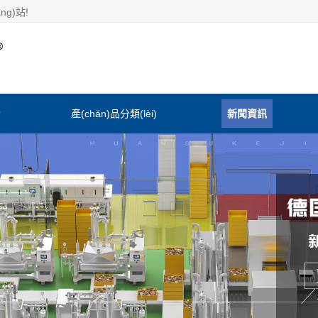
ng)站!
介
產(chǎn)品分類(lèi)
新聞資訊