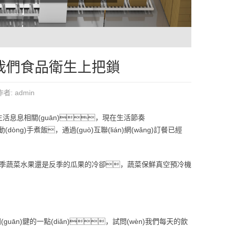
我們食品衛生上把鎖
作者: admin
息息相關(guān)，現在生活節奏
ng)手煮飯，通過(guò)互聯(lián)網(wǎng)訂餐已經
論是應季蔬菜水果還是反季的瓜果的冷卻，蔬菜保鮮真空預冷機
(guān)鍵的一點(diǎn)，試問(wèn)我們每天的飲