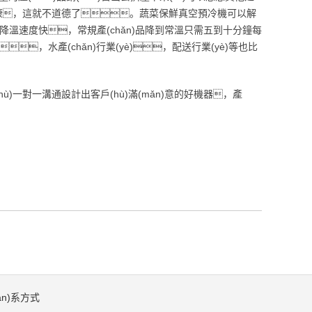
害人民健康，這就不道德了。蔬菜保鮮真空預冷機可以解
，降溫速度快，常規產(chǎn)品降到常溫只需五到十分鐘每
，水產(chǎn)行業(yè)，配送行業(yè)等也比
ù)一對一溝通設計出客戶(hù)滿(mǎn)意的好機器，產
ián)系方式