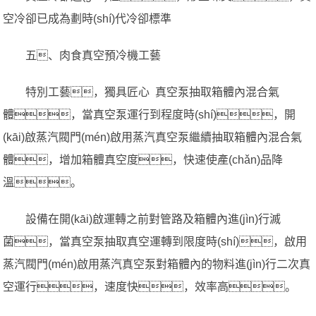
空冷卻已成為劃時(shí)代冷卻標準
五、肉食真空預冷機工藝
特別工藝，獨具匠心 真空泵抽取箱體內混合氣
體，當真空泵運行到程度時(shí)，開
(kāi)啟蒸汽閥門(mén)啟用蒸汽真空泵繼續抽取箱體內混合氣
體，增加箱體真空度，快速使產(chǎn)品降
溫。
設備在開(kāi)啟運轉之前對管路及箱體內進(jìn)行滅
菌，當真空泵抽取真空運轉到限度時(shí)，啟用
蒸汽閥門(mén)啟用蒸汽真空泵對箱體內的物料進(jìn)行二次真
空運行，速度快，效率高。