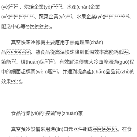
(yè)、烘焙企業(yè)、水產(chǎn)企業
(yè)、蔬菜企業(yè)、水果企業(yè)、
配送中心等。
真空快速冷卻機主要應用于熱處理產(chǎn)
品、熟食品從高溫快速降到低溫效率高能耗低、
節能、環(huán)保，有效解決傳統大冷庫降溫過(guò)程
中的細菌超標問(wèn)題，并達到提高產(chǎn)品品質(zhì)的
效果。
食品行業(yè)的“控菌”專(zhuān)家
真空預冷設備采用進(jìn)口元器件組成。在食