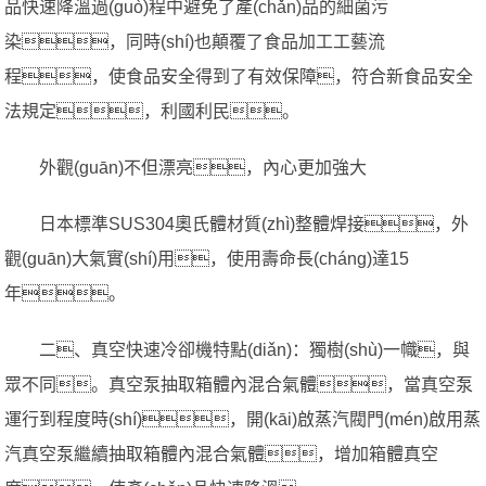
品快速降溫過(guò)程中避免了產(chǎn)品的細菌污
染，同時(shí)也顛覆了食品加工工藝流
程，使食品安全得到了有效保障，符合新食品安全
法規定，利國利民。
外觀(guān)不但漂亮，內心更加強大
日本標準SUS304奧氏體材質(zhì)整體焊接，外
觀(guān)大氣實(shí)用，使用壽命長(cháng)達15
年。
二、真空快速冷卻機特點(diǎn)：獨樹(shù)一幟，與
眾不同。真空泵抽取箱體內混合氣體，當真空泵
運行到程度時(shí)，開(kāi)啟蒸汽閥門(mén)啟用蒸
汽真空泵繼續抽取箱體內混合氣體，增加箱體真空