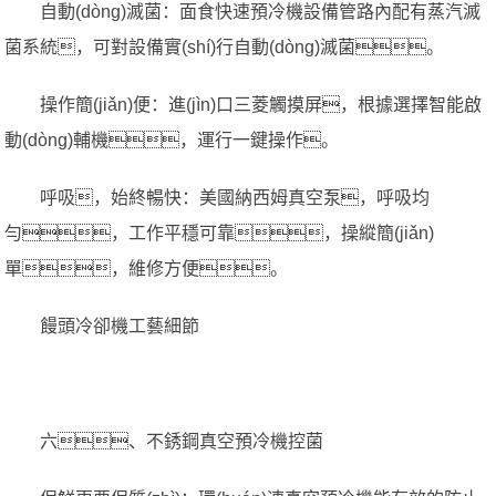
自動(dòng)滅菌：面食快速預冷機設備管路內配有蒸汽滅
菌系統，可對設備實(shí)行自動(dòng)滅菌。
操作簡(jiǎn)便：
進(jìn)口三菱觸摸屏，根據選擇智能啟
動(dòng)輔機，運行一鍵操作。
呼吸，始終暢快：美國納西姆真空泵，呼吸均
勻，工作平穩可靠，操縱簡(jiǎn)
單，維修方便。
饅頭冷卻機工藝細節
六、不銹鋼真空預冷機控菌