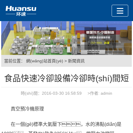
當前位置：
網(wǎng)站首頁(yè)
>
新聞資訊
食品快速冷卻設備冷卻時(shí)間短
時(shí)間：2016-03-30 16:58:59 >作者: admin
真空預冷機原理
在一個(gè)標準大氣壓下，水的沸點(diǎn)是