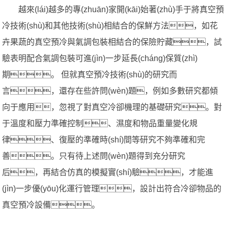
越來(lái)越多的專(zhuān)家開(kāi)始著(zhù)手于將真空預
冷技術(shù)和其他技術(shù)相結合的保鮮方法，如花
卉果蔬的真空預冷與氣調包裝相結合的保險貯藏，試
驗表明配合氣調包裝可進(jìn)一步延長(cháng)保質(zhì)
期。 但就真空預冷技術(shù)的研究而
言，還存在些許問(wèn)題，例如多數研究都傾
向于應用，忽視了對真空冷卻機理的基礎研究。對
于溫度和壓力準確控制、濕度和物品重量變化規
律、復壓的準確時(shí)間等研究不夠準確和完
善。只有待上述問(wèn)題得到充分研究
后，再結合仿真的模擬實(shí)驗，才能進
(jìn)一步優(yōu)化運行管理，設計出符合冷卻物品的
真空預冷設備。