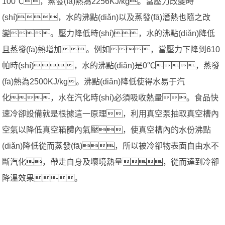
100℃，蒸發(fā)熱為2256KJ/kg。當壓力改變時
(shí)，水的沸點(diǎn)以及蒸發(fā)潛熱也隨之改
變。壓力降低時(shí)，水的沸點(diǎn)降低
且蒸發(fā)熱增加。例如，當壓力下降到610
帕時(shí)，水的沸點(diǎn)是0℃，蒸發
(fā)熱為2500KJ/kg。沸點(diǎn)降低使得水易于汽
化，水在汽化時(shí)必須吸收熱量。食品快
速冷卻設備就是根據這一原理，利用真空泵抽取真空槽內
空氣以降低真空箱體內氣壓，使真空槽內的水份沸點
(diǎn)降低從而蒸發(fā)，所以被冷卻物表面自由水不
斷汽化，帶走自身及壞境熱量，從而達到冷卻
降溫效果。