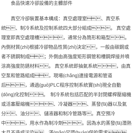
食品快速冷卻設備的主體部件
真空冷卻裝置基本構成：真空處理室、真空系
統、制冷系統及控制系統四大部分組成。 真空處
理室即真空處理槽，通常分為筒形和箱型。
內側材質(zhì)根據冷卻物品性質(zhì)決定，一般由碳鋼或
者不銹鋼制成；外側由高強度矩形鋼管和槽鋼焊接并噴
涂高強度防銹材料。 真空系統即抽氣系統，由真
空泵和管路組成，現場(chǎng)連接電源和管道
后，通過(guò)PLC程序控制系統實(shí)現全自動
(dòng)化控制。 制冷系統包括匹配的半封閉螺桿壓縮機
或活塞壓縮機、冷凝器、蒸發(fā)器以及氣
分、油分、儲液器和制冷管路等。真空預冷
中，用水作為制冷劑。因為水的蒸發(fā)潛熱
大且不造成污染，滿(mǎn)足環(huán)保的需求，