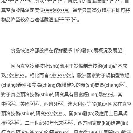
定。所以，傳統冷卻速度緩慢，而
真空預冷降溫速度快，通常只需25分鐘左右即可將
物品降至較為合適儲藏溫度。
食品快速冷卻設備在保鮮體系中的發(fā)展概況及展望 ;
國內真空冷卻技術(shù)應用于設備制造技術(shù)尚不成
熟。相比而言，歐洲國家對于規模型牧場
(chǎng)養殖和農場(chǎng)規模建設的時(shí)間長(cháng)，
對于真空預冷技術(shù)的研究具有豐富經(jīng)驗。其
中，美國、西班牙、澳大利亞等發(fā)達國家在真空
預冷技術(shù)的研究、開(kāi)發(fā)及應用上已具規
模。二十世紀40年代末，西方國家開(kāi)始進(jìn)
行真空預冷技術(shù)的研究。日本從1966年展開(kāi)對于