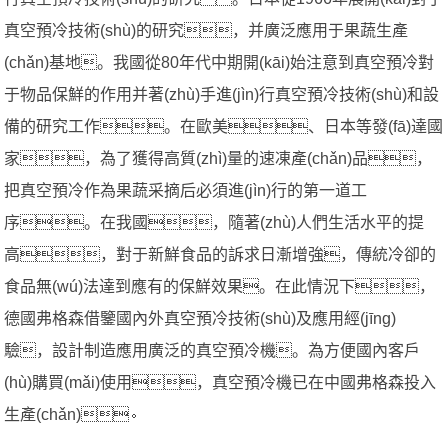
真空預冷技術(shù)的研究，并廣泛應用于果蔬生產
(chǎn)基地。我國從80年代中期開(kāi)始注意到真空預冷對
于物品保鮮的作用并著(zhù)手進(jìn)行真空預冷技術(shù)和設
備的研究工作。在歐美、日本等發(fā)達國
家，為了獲得高質(zhì)量的速凍產(chǎn)品，
把真空預冷作為果蔬采摘后必須進(jìn)行的第一道工
序。在我國，隨著(zhù)人們生活水平的提
高，對于新鮮食品的訴求日漸增強，傳統冷卻的
食品無(wú)法達到應有的保鮮效果。在此情況下，
德國弗格森借鑒國內外真空預冷技術(shù)及應用經(jīng)
驗，設計制造應用廣泛的真空預冷機。為方便國內客戶
(hù)購買(mǎi)使用，真空預冷機已在中國弗格森投入
生產(chǎn)。