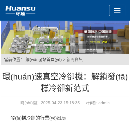
當前位置：
網(wǎng)站首頁(yè)
>
新聞資訊
環(huán)速真空冷卻機：解鎖發(fā)
糕冷卻新范式
時(shí)間：2025-04-23 15:18:35 >作者: admin
發(fā)糕冷卻的行業(yè)困局