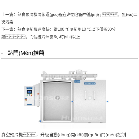
上一篇：
熟食預冷機冷卻過(guò)程在密閉容器中進(jìn)行，無(wú)二
次污染
下一篇：
熟食冷卻機速度快：從100 ℃冷卻到10 ℃以下僅需30分
鐘，而傳統冷庫需6小時(shí)以上
熱門(mén)推薦
真空預冷機，升級自動(dòng)開(kāi)關(guān)門(mén)控制圖...