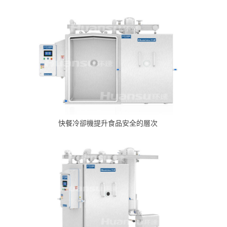
快餐冷卻機提升食品安全的層次