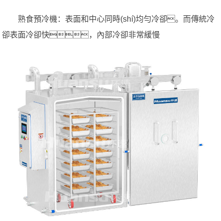
熟食預冷機：表面和中心同時(shí)均勻冷卻。而傳統冷
卻表面冷卻快，內部冷卻非常緩慢