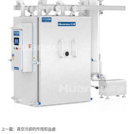
上一篇：
真空冷卻的作用和益處