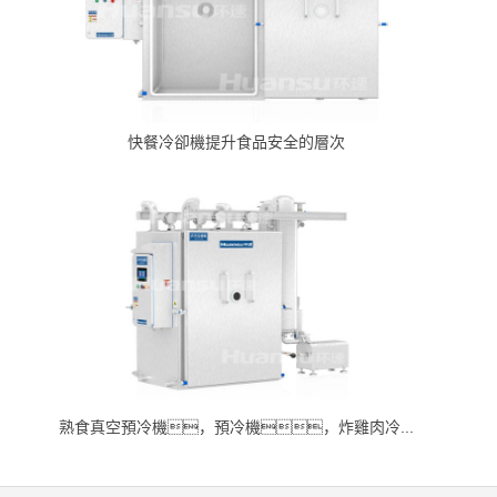
快餐冷卻機提升食品安全的層次
熟食真空預冷機，預冷機，炸雞肉冷...