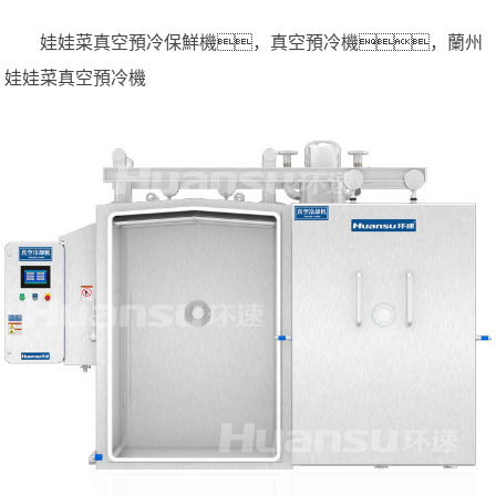
娃娃菜真空預冷保鮮機，真空預冷機，蘭州
娃娃菜真空預冷機