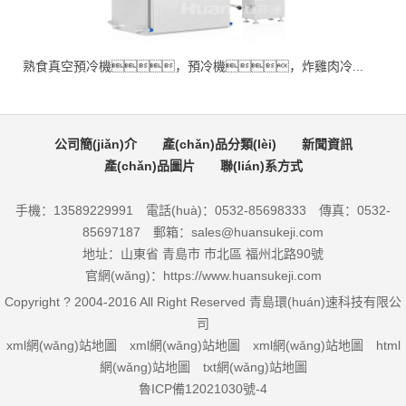
熟食真空預冷機，預冷機，炸雞肉冷...
公司簡(jiǎn)介
產(chǎn)品分類(lèi)
新聞資訊
產(chǎn)品圖片
聯(lián)系方式
手機：13589229991 電話(huà)：0532-85698333 傳真：0532-
85697187 郵箱：sales@huansukeji.com
地址：山東省 青島市 市北區 福州北路90號
官網(wǎng)：https://www.huansukeji.com
Copyright ? 2004-2016 All Right Reserved 青島環(huán)速科技有限公
司
xml網(wǎng)站地圖
xml網(wǎng)站地圖
xml網(wǎng)站地圖
html
網(wǎng)站地圖
txt網(wǎng)站地圖
魯ICP備12021030號-4