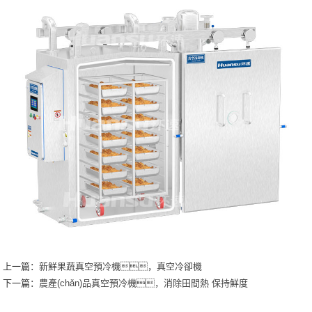
上一篇：
新鮮果蔬真空預冷機，真空冷卻機
下一篇：
農產(chǎn)品真空預冷機，消除田間熱 保持鮮度