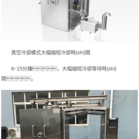
真空冷卻模式大幅縮短冷卻時(shí)間
8~15分鐘，大幅縮短冷卻等待時(shí)
間。