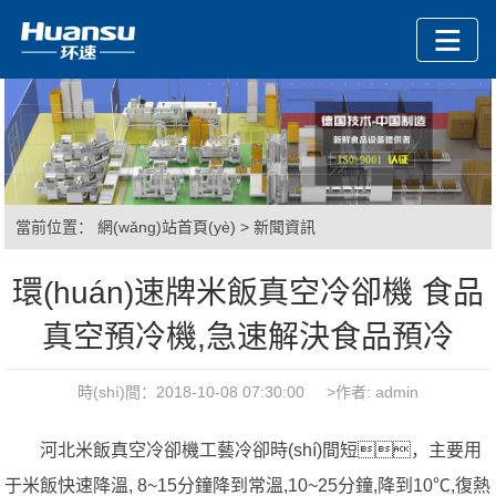
當前位置：
網(wǎng)站首頁(yè)
>
新聞資訊
環(huán)速牌米飯真空冷卻機 食品
真空預冷機,急速解決食品預冷
時(shí)間：2018-10-08 07:30:00 >作者: admin
河北米飯真空冷卻機工藝冷卻時(shí)間短，主要用
于米飯快速降溫, 8~15分鐘降到常溫,10~25分鐘,降到10℃,復熱