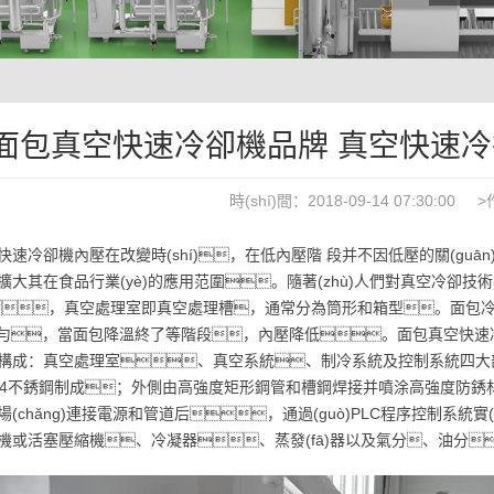
面包真空快速冷卻機品牌 真空快速冷
時(shí)間：2018-09-14 07:30:00 >
快速冷卻機內壓在改變時(shí)，在低內壓階 段并不因低壓的關(gu
大其在食品行業(yè)的應用范圍。隨著(zhù)人們對真空冷卻技術(s
，真空處理室即真空處理槽，通常分為筒形和箱型。面包冷卻狀態
不均勻，當面包降溫終了等階段，內壓降低。面包真空快速冷卻
構成：真空處理室、真空系統、制冷系統及控制系統四大部分組
04不銹鋼制成；外側由高強度矩形鋼管和槽鋼焊接并噴涂高強度防
(chǎng)連接電源和管道后，通過(guò)PLC程序控制系統實
機或活塞壓縮機、冷凝器、蒸發(fā)器以及氣分、油分