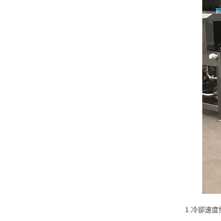
1.冷卻速