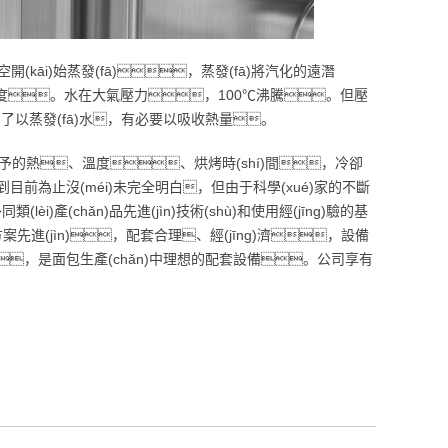
āi)始蒸發(fā)，蒸發(fā)將汽化的遠潛
溫度。水在大氣壓力，100℃沸騰。但壓
為了以蒸發(fā)水，有必要以吸收熱量。
予的熱、溫度、烘烤時(shí)間，冷卻
變化到目前為止沒(méi)未完全明白，但由于科學(xué)家的不斷
產(chǎn)品先進(jìn)技術(shù)和使用經(jīng)驗的基
方案先進(jìn)，配套合理、經(jīng)濟，設備
低，是面包生產(chǎn)中理想的配套設備。公司享有