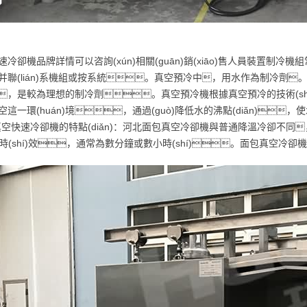
冷卻機品牌詳情可以咨詢(xún)相關(guān)銷(xiāo)售人員裝置制冷
聯(lián)系機組或按系統。真空預冷中，用水作為制冷劑。因
需求，是較為理想的制冷劑。真空預冷機根據真空預冷的技術(shù
這一環(huán)境，通過(guò)降低水的沸點(diǎn)
包真空快速冷卻機的特點(diǎn)：河北面包真空冷卻機與普通降溫冷卻不同
冷時(shí)效，通常為數分鐘或數小時(shí)。面包真空冷卻機銷(x