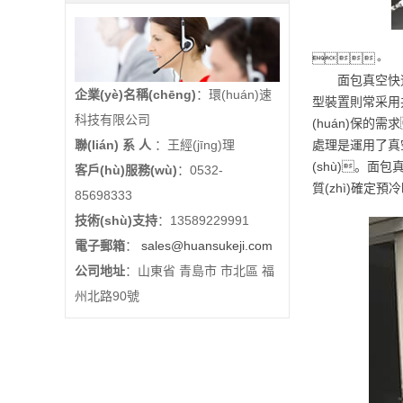
。
面包真空快速
企業(yè)名稱(chēng)
：環(huán)速
型裝置則常采用并
科技有限公司
(huán)保的
處理是運用了真空
聯(lián) 系 人
：王經(jīng)理
(shù)。面
客戶(hù)服務(wù)
：0532-
質(zhì)確定預
85698333
技術(shù)支持
：13589229991
電子郵箱
：
sales@huansukeji.com
公司地址
：山東省 青島市 市北區 福
州北路90號