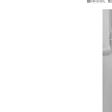
糖、焦糊