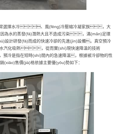
機組常選擇水冷、風(fēng)冷壓縮冷凝家族，大
為水的蒸發(fā)潛熱大且不造成污染，滿(mǎn)足環
)設計研發(fā)而成的快速冷卻的先進(jìn)設備。真空預冷
，使水汽化吸熱，從而實(shí)現快速降溫的技術
，預冷是指在短時(shí)間內的急速降溫，根據被冷卻物的性
iāo)售價(jià)格依據主要優(yōu)勢如下：