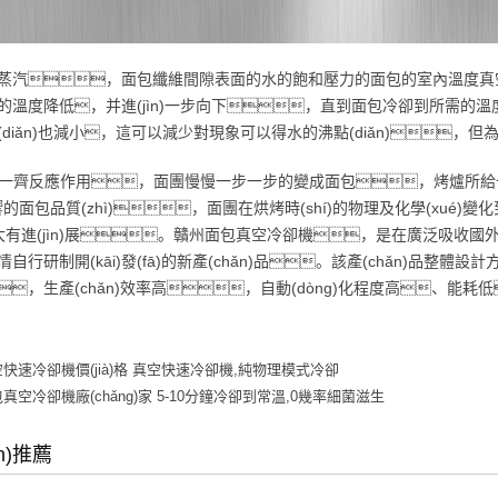
蒸汽，面包纖維間隙表面的水的飽和壓力的面包的室內溫度真空開(k
的溫度降低，并進(jìn)一步向下，直到面包冷卻到所需的
diǎn)也減小，這可以減少對現象可以得水的沸點(diǎn)，但
hí)一齊反應作用，面團慢慢一步一步的變成面包，烤爐所給
影響的面包品質(zhì)，面團在烘烤時(shí)的物理及化學(xué)
大有進(jìn)展。贛州面包真空冷卻機，是在廣泛吸收國外同類(lèi)
行研制開(kāi)發(fā)的新產(chǎn)品。該產(chǎn)品整體設計
，生產(chǎn)效率高，自動(dòng)化程度高、能耗
快速冷卻機價(jià)格 真空快速冷卻機,純物理模式冷卻
真空冷卻機廠(chǎng)家 5-10分鐘冷卻到常溫,0幾率細菌滋生
n)推薦