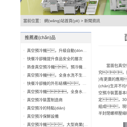
當前位置：
網(wǎng)站首頁(yè)
>
新聞資訊
推薦產(chǎn)品
真空預冷機，升級自動(dòng)開(kāi)關(guān)門(mén)控制圖...
快餐冷卻機提升食品安全的層次
當面包真空
熟食真空預冷機，預冷機，炸雞肉冷...
究，擴
真空預冷機，全身水洗不生銹跡
)有更廣的應用
快餐冷卻機的外形結構，容易清洗，...
(chǎn)生并
真空預冷機，全身水洗不生銹跡
空預冷裝置基本
定，3
真空預冷裝置制造商
組成，現場
真空預冷的特點(diǎn)
半封閉螺桿壓縮
真空預冷保鮮設備
真空預冷機，大型商業(yè)設備，采用30...