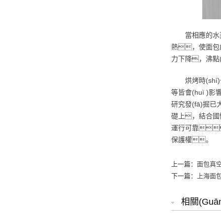
當相應的水
熱，使面包
力下降，沸點(
烘烤時(s
等皆會(huì )
研究發(fā)掘已
礎上，結合國情自
運行可靠
保護權。
上一篇：
面包真空
下一篇：
上海面包
相關(guā