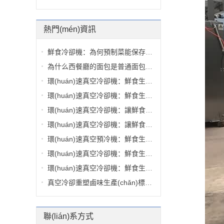
熱門(mén)資訊
鮮食冷卻機：為何預制菜能保存這么長(cháng)時(shí)間，難道真的添了防腐劑？
為什么西餐廳的面包是普通面包價(jià)格的三倍有余？它到底貴在哪里？
環(huán)速真空冷卻機：鮮食生產(chǎn)里的品質(zhì)守護者
環(huán)速真空冷卻機：鮮食生產(chǎn)里的 “品質(zhì)守護者”
環(huán)速真空冷卻機：讓鮮食冷卻這件事，既省心又便捷
環(huán)速真空冷卻機：讓鮮食冷卻告別麻煩，守住品質(zhì)與效率
環(huán)速真空預冷機：鮮食生意人的 “省心搭檔”，把冷卻難題變簡(jiǎn)單
環(huán)速真空冷卻機：鮮食生產(chǎn)線(xiàn)的高效鎖鮮核心
環(huán)速真空冷卻機：鮮食生產(chǎn)的 “極速鎖鮮管家”
真空冷卻重塑鹵味生產(chǎn)標準：環(huán)速技術(shù)破解鴨脖保鮮困局
聯(lián)系方式