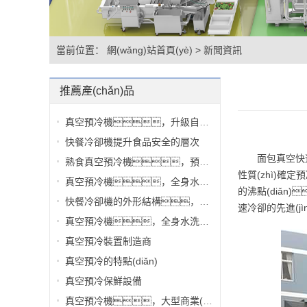
當前位置：
網(wǎng)站首頁(yè)
>
新聞資訊
推薦產(chǎn)品
真空預冷機，升級自動(dòng)開(kāi)關(guān)門(mén)控制圖...
快餐冷卻機提升食品安全的層次
面包真空快
熟食真空預冷機，預冷機，炸雞肉冷...
性質(zhì)確
真空預冷機，全身水洗不生銹跡
的沸點(diǎn
快餐冷卻機的外形結構，容易清洗，...
速冷卻的先進(j
真空預冷機，全身水洗不生銹跡
真空預冷裝置制造商
真空預冷的特點(diǎn)
真空預冷保鮮設備
真空預冷機，大型商業(yè)設備，采用30...