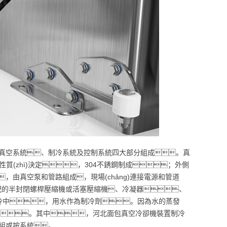
真空系統、制冷系統及控制系統四大部分組成。真
質(zhì)決定，304不銹鋼制成；外側
由真空泵和管路組成，現場(chǎng)連接電源和管道
統包括匹配的半封閉螺桿壓縮機或活塞壓縮機、冷凝器、
預冷中，用水作為制冷劑。因為水的蒸發
的制冷劑。其中，河北面包真空冷卻機裝置制冷
機組或按系統。