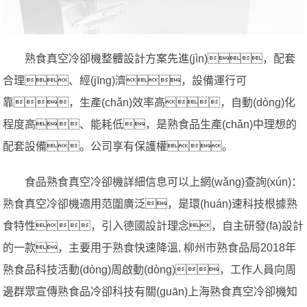
熟食真空冷卻機整體設計方案先進(jìn)，配套
合理、經(jīng)濟，設備運行可
靠，生產(chǎn)效率高，自動(dòng)化
程度高、能耗低，是熟食品生產(chǎn)中理想的
配套設備。公司享有保護權。
食品熟食真空冷卻機詳細信息可以上網(wǎng)查詢(xún)：
熟食真空冷卻機適用范圍廣泛，是環(huán)速科技根據熟
食特性，引入德國設計理念，自主研發(fā)設計
的一款，主要用于熟食快速降溫, 柳州市熟食品局2018年
熟食品科技活動(dòng)周啟動(dòng)，工作人員向周
邊群眾宣傳熟食品冷卻科技有關(guān)上海熟食真空冷卻機知