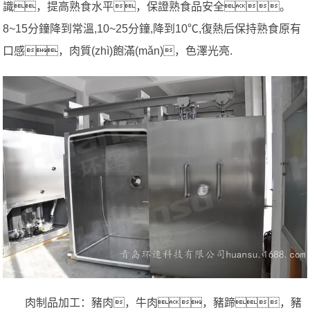
識，提高熟食水平，保證熟食品安全。
8~15分鐘降到常溫,10~25分鐘,降到10℃,復熱后保持熟食原有
口感，肉質(zhì)飽滿(mǎn)，色澤光亮.
肉制品加工：豬肉，牛肉，豬蹄，豬