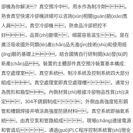
卻機為你解決？真空預冷中，用水作為制冷劑。
熟食真空快速冷卻機詳細可以咨詢(xún)相關(guān)銷(xiāo)售
人員，真空冷卻機 ，熟食品冷卻把控不
好，品質(zhì)變壞，細菌容易滋生。是在
廣泛吸收國外同類(lèi)產(chǎn)品先進(jìn)技術(shù)和使用經
(jīng)驗的基礎上，結合國情自行研制開(kāi)發(fā)的
新產(chǎn)品。裝置的主體部件真空預冷裝置基本構成：
真空處理室、真空系統、制冷系統及控制系統四大部分
組成。真空處理室即真空處理槽，通常分
為筒形和箱型。內側材質(zhì)根據冷卻物品性質(zhì)決
定，304不銹鋼制成；外側由高強度矩形鋼
管和槽鋼焊接并噴涂高強度防銹材料。真空系統即抽氣系
統，由真空泵和管路組成，現場(chǎng)連接電源
和管道后，通過(guò)PLC程序控制系統實(shí)現全