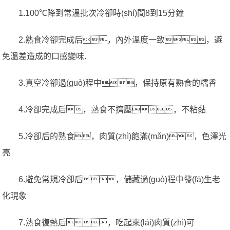
1.100℃降到常溫批次冷卻時(shí)間8到15分鐘
2.熟食冷卻完成后，內外溫度一致，避
免溫差造成的口感變味.
3.真空冷卻過(guò)程中，保持原有熟食的糯香
4.冷卻完成后，熟食不擠壓，不粘黏
5.冷卻后的熟食，肉質(zhì)飽滿(mǎn)，色澤光
亮
6.避免常規冷卻后，儲藏過(guò)程中發(fā)生老
化現象
7.熟食復熱后，吃起來(lái)肉質(zhì)可