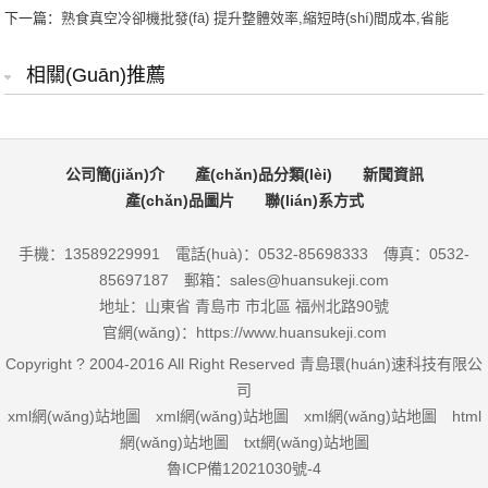
下一篇：
熟食真空冷卻機批發(fā) 提升整體效率,縮短時(shí)間成本,省能
相關(guān)推薦
公司簡(jiǎn)介
產(chǎn)品分類(lèi)
新聞資訊
產(chǎn)品圖片
聯(lián)系方式
手機：13589229991 電話(huà)：0532-85698333 傳真：0532-
85697187 郵箱：sales@huansukeji.com
地址：山東省 青島市 市北區 福州北路90號
官網(wǎng)：https://www.huansukeji.com
Copyright ? 2004-2016 All Right Reserved 青島環(huán)速科技有限公
司
xml網(wǎng)站地圖
xml網(wǎng)站地圖
xml網(wǎng)站地圖
html
網(wǎng)站地圖
txt網(wǎng)站地圖
魯ICP備12021030號-4