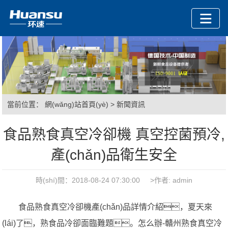
當前位置：
網(wǎng)站首頁(yè)
>
新聞資訊
食品熟食真空冷卻機 真空控菌預冷,
產(chǎn)品衛生安全
時(shí)間：2018-08-24 07:30:00 >作者: admin
食品熟食真空冷卻機產(chǎn)品詳情介紹，夏天來
(lái)了，熟食品冷卻面臨難題。怎么辦-贛州熟食真空冷