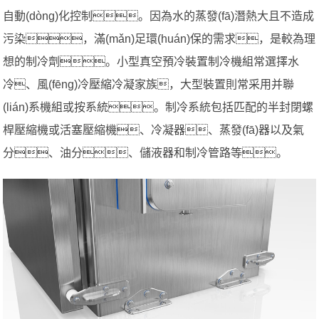
自動(dòng)化控制。因為水的蒸發(fā)潛熱大且不造成
污染，滿(mǎn)足環(huán)保的需求，是較為理
想的制冷劑。小型真空預冷裝置制冷機組常選擇水
冷、風(fēng)冷壓縮冷凝家族，大型裝置則常采用并聯
(lián)系機組或按系統。制冷系統包括匹配的半封閉螺
桿壓縮機或活塞壓縮機、冷凝器、蒸發(fā)器以及氣
分、油分、儲液器和制冷管路等。