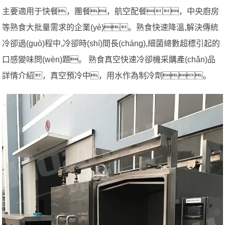
主要適用于快餐，團餐，航空配餐，中央廚房
等熟食大批量需求的企業(yè)。熟食快速降溫,解決傳統
冷卻過(guò)程中,冷卻時(shí)間長(cháng),細菌總數超標引起的
口感變味問(wèn)題。 熟食真空快速冷卻機采購產(chǎn)品
詳情介紹，真空預冷中，用水作為制冷劑。