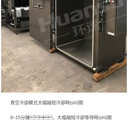
真空冷卻模式大幅縮短冷卻時(shí)間
8~15分鐘，大幅縮短冷卻等待時(shí)間