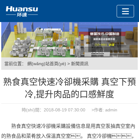
當前位置：
網(wǎng)站首頁(yè)
>
新聞資訊
熟食真空快速冷卻機采購 真空下預
冷,提升肉品的口感鮮度
時(shí)間：2018-08-19 07:30:00 >作者: admin
熟食真空快速冷卻機采購設備信息是用真空泵抽真空室內
的熟食品和菜肴放入保溫真空室。 真空冷卻機，