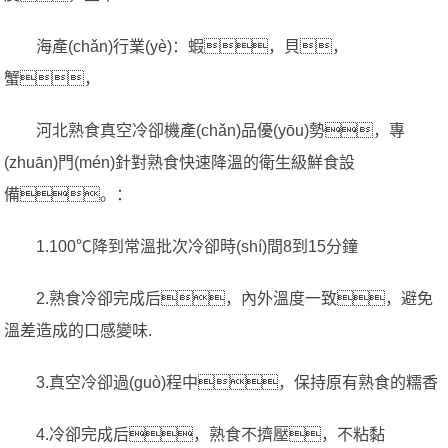
海產(chǎn)行業(yè)：蝦，貝，
蟹，
河北熟食真空冷卻機產(chǎn)品優(yōu)勢，專
(zhuān)門(mén)針對熟食快速降溫的衛生級鮮食設
備。：
1.100℃降到常溫批次冷卻時(shí)間8到15分鐘
2.熟食冷卻完成后，內外溫度一致，避免
溫差造成的口感變味.
3.真空冷卻過(guò)程中，保持原有熟食的糯香
4.冷卻完成后，熟食不擠壓，不粘黏