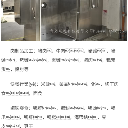
肉制品加工：豬肉，牛肉，豬蹄，豬
頭，烤雞，熏雞，鹵肉，鵪鶉
蛋，豬肘等
快餐行業(yè)：米飯，菜品，粥，切丁肉
食，面食
鹵味零食：鴨脖，鴨翅，鴨頭，鴨
爪，鴨肝，鴨腸，海帶結，豆
皮，豆干