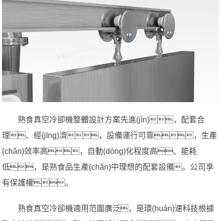
熟食真空冷卻機整體設計方案先進(jìn)，配套合
理、經(jīng)濟，設備運行可靠，生產
(chǎn)效率高，自動(dòng)化程度高、能耗
低，是熟食品生產(chǎn)中理想的配套設備。公司享
有保護權。
熟食真空冷卻機適用范圍廣泛，是環(huán)速科技根據