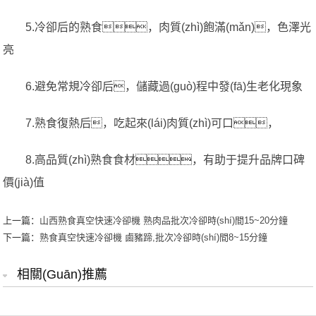
5.冷卻后的熟食，肉質(zhì)飽滿(mǎn)，色澤光
亮
6.避免常規冷卻后，儲藏過(guò)程中發(fā)生老化現象
7.熟食復熱后，吃起來(lái)肉質(zhì)可口，
8.高品質(zhì)熟食食材，有助于提升品牌口碑
價(jià)值
上一篇：
山西熟食真空快速冷卻機 熟肉品批次冷卻時(shí)間15~20分鐘
下一篇：
熟食真空快速冷卻機 鹵豬蹄,批次冷卻時(shí)間8~15分鐘
相關(guān)推薦