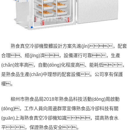
熟食真空冷卻機整體設計方案先進(jìn)，配套
合理、經(jīng)濟，設備運行可靠，生產
(chǎn)效率高，自動(dòng)化程度高、能耗低，
是熟食品生產(chǎn)中理想的配套設備。公司享有保護
權。
柳州市熟食品局2018年熟食品科技活動(dòng)周啟動
(dòng)，工作人員向周邊群眾宣傳熟食品冷卻科技有關
(guān)上海熟食真空冷卻機知識，提高熟食水
平，保證熟食品安全。