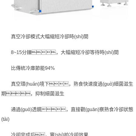
真空冷卻模式大幅縮短冷卻時(shí)間
8~15分鐘，大幅縮短冷卻等待時(shí)間
比傳統冷庫節能94%
真空環(huán)境下，熟食快速度過(guò)細菌滋生
期，抑制細菌滋生
通過(guò)透鏡，直接觀(guān)察熟食冷卻狀態
(tài)
冷卻完成后，實(shí)拍冷卻效果