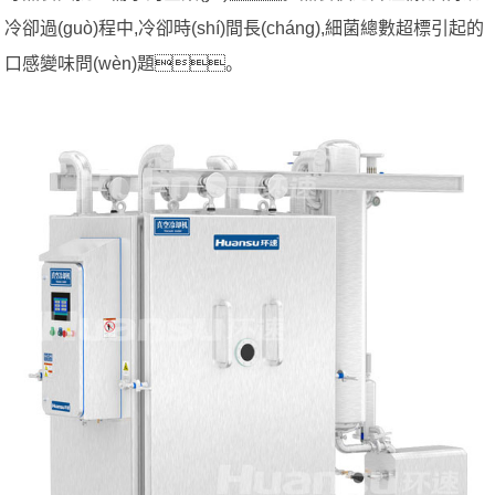
冷卻過(guò)程中,冷卻時(shí)間長(cháng),細菌總數超標引起的
口感變味問(wèn)題。