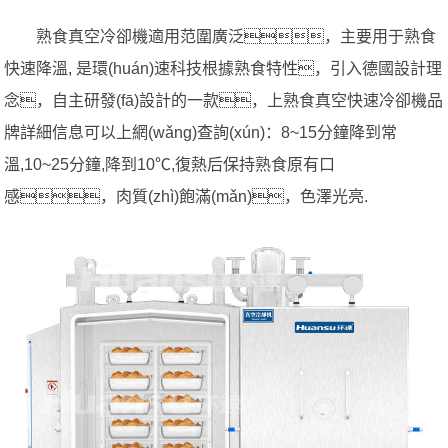
熟食真空冷卻機適用范圍廣泛，主要用于熟食
快速降溫, 是環(huán)速科技根據熟食特性，引入德國設計理
念，自主研發(fā)設計的一款，上熟食真空快速冷卻機品
牌詳細信息可以上網(wǎng)查詢(xún)：8~15分鐘降到常
溫,10~25分鐘,降到10℃,復熱后保持熟食原有口
感，肉質(zhì)飽滿(mǎn)，色澤光亮.