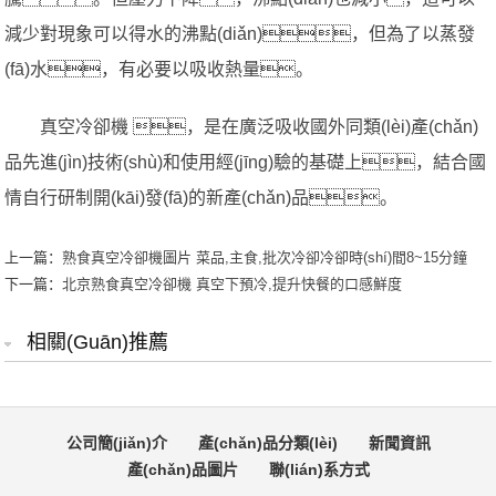
減少對現象可以得水的沸點(diǎn)，但為了以蒸發
(fā)水，有必要以吸收熱量。
真空冷卻機 ，是在廣泛吸收國外同類(lèi)產(chǎn)
品先進(jìn)技術(shù)和使用經(jīng)驗的基礎上，結合國
情自行研制開(kāi)發(fā)的新產(chǎn)品。
上一篇：
熟食真空冷卻機圖片 菜品,主食,批次冷卻冷卻時(shí)間8~15分鐘
下一篇：
北京熟食真空冷卻機 真空下預冷,提升快餐的口感鮮度
相關(guān)推薦
公司簡(jiǎn)介
產(chǎn)品分類(lèi)
新聞資訊
產(chǎn)品圖片
聯(lián)系方式