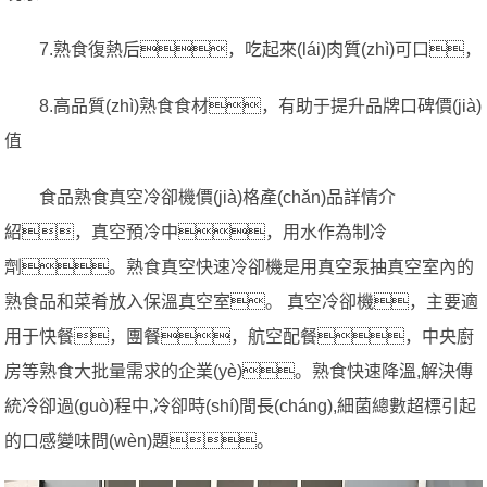
7.熟食復熱后，吃起來(lái)肉質(zhì)可口，
8.高品質(zhì)熟食食材，有助于提升品牌口碑價(jià)
值
食品熟食真空冷卻機價(jià)格產(chǎn)品詳情介
紹，真空預冷中，用水作為制冷
劑。熟食真空快速冷卻機是用真空泵抽真空室內的
熟食品和菜肴放入保溫真空室。 真空冷卻機，主要適
用于快餐，團餐，航空配餐，中央廚
房等熟食大批量需求的企業(yè)。熟食快速降溫,解決傳
統冷卻過(guò)程中,冷卻時(shí)間長(cháng),細菌總數超標引起
的口感變味問(wèn)題。