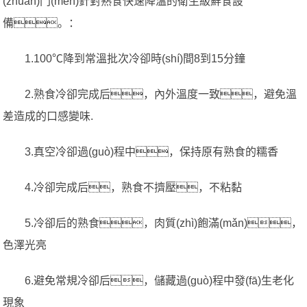
(zhuān)門(mén)針對熟食快速降溫的衛生級鮮食設
備。：
1.100℃降到常溫批次冷卻時(shí)間8到15分鐘
2.熟食冷卻完成后，內外溫度一致，避免溫
差造成的口感變味.
3.真空冷卻過(guò)程中，保持原有熟食的糯香
4.冷卻完成后，熟食不擠壓，不粘黏
5.冷卻后的熟食，肉質(zhì)飽滿(mǎn)，
色澤光亮
6.避免常規冷卻后，儲藏過(guò)程中發(fā)生老化
現象