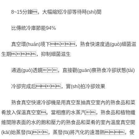
8~15分鐘，大幅縮短冷卻等待時(shí)間
比傳統冷庫節能94%
真空環(huán)境下，熟食快速度過(guò)細菌滋
生期，抑制細菌滋生
通過(guò)透鏡，直接觀(guān)察熟食冷卻狀態(tài)
冷卻完成后，實(shí)拍冷卻效果
熟食真空快速冷卻機是用真空泵抽真空室內的熟食品和菜
肴放入保溫真空室。當相應的水蒸汽，熟食品和植物纖
維間隙表面的水的飽和壓力的熟食品和菜肴的室內溫度真空開
(kāi)始蒸發(fā)，蒸發(fā)將汽化的遠潛熱，使