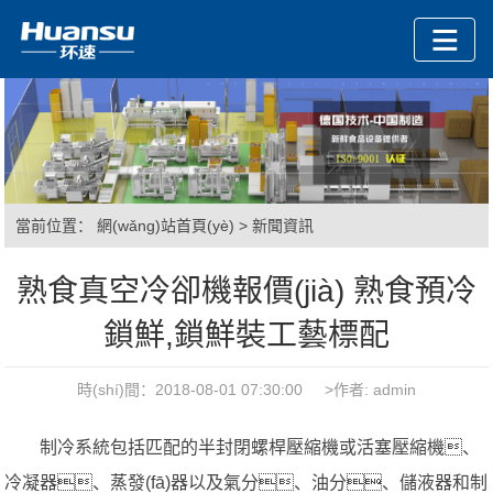
當前位置：
網(wǎng)站首頁(yè)
>
新聞資訊
熟食真空冷卻機報價(jià) 熟食預冷
鎖鮮,鎖鮮裝工藝標配
時(shí)間：2018-08-01 07:30:00 >作者: admin
制冷系統包括匹配的半封閉螺桿壓縮機或活塞壓縮機、
冷凝器、蒸發(fā)器以及氣分、油分、儲液器和制