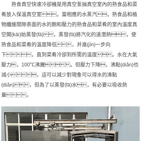
熟食真空快速冷卻機是用真空泵抽真空室內的熟食品和菜
肴放入保溫真空室。當相應的水蒸汽，熟食品和植
物纖維間隙表面的水的飽和壓力的熟食品和菜肴的室內溫度真
空開(kāi)始蒸發(fā)，蒸發(fā)將汽化的遠潛熱，使
熟食品和菜肴的溫度降低，并進(jìn)一步向
下，直到菜肴冷卻到所需的溫度。水在大氣
壓力，100℃沸騰。但壓力下降，沸點(diǎn)也
減小，這可以減少對現象可以得水的沸點
(diǎn)，但為了以蒸發(fā)水，有必要以吸收熱
量。