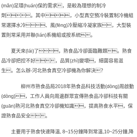
(mǎn)足環(huán)保的需求，是較為理想的制冷
劑。其中，小型真空預冷裝置制冷機組
常選擇水冷、風(fēng)冷壓縮冷凝家族，大型裝
置則常采用并聯(lián)系機組或按系統。
夏天來(lái)了，熟食品冷卻面臨難題。熟食
品冷卻把控不好，品質(zhì)變壞，細菌容易滋
生。怎么辦-河北熟食真空冷卻機為你解決？
柳州市熟食品局2018年熟食品科技活動(dòng)周啟動
(dòng)，工作人員向周邊群眾宣傳熟食品冷卻科技有關
(guān)熟河北熟食真空冷卻機知識，提高熟食水平，保
證熟食品安全。
主要用于熟食快速降溫, 8~15分鐘降到常溫,10~25分鐘,降