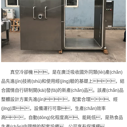
真空冷卻機 ，是在廣泛吸收國外同類(lèi)產(chǎn)
品先進(jìn)技術(shù)和使用經(jīng)驗的基礎上，結
合國情自行研制開(kāi)發(fā)的新產(chǎn)品。該產(chǎn)品
整體設計方案先進(jìn)，配套合理、經
(jīng)濟，設備運行可靠，生產(chǎn)效率
高，自動(dòng)化程度高、能耗低，是熟食品
生產(chǎn)中理想的配套設備。公司享有保護權。