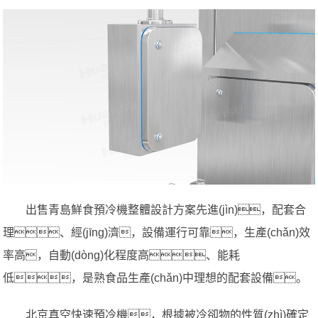
出售青島鮮食預冷機整體設計方案先進(jìn)，配套合
理、經(jīng)濟，設備運行可靠，生產(chǎn)效
率高，自動(dòng)化程度高、能耗
低，是熟食品生產(chǎn)中理想的配套設備。
北京真空快速預冷機，根據被冷卻物的性質(zhì)確定