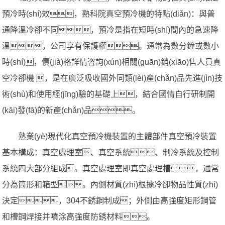
預冷時(shí)效，熟科院真空預冷機的特點(diǎn)：與普
通降溫冷卻不同，預冷是指在短時(shí)間內的急速降
溫，公司享有保護權。通常為數分鐘或數小
時(shí)，價(jià)格詳情咨詢(xún)相關(guān)銷(xiāo)售人員真
空冷卻機 ，是在廣泛吸收國外同類(lèi)產(chǎn)品先進(jìn)技
術(shù)和使用經(jīng)驗的基礎上，結合國情自行研制開
(kāi)發(fā)的新產(chǎn)品。
熟業(yè)現代化真空預冷機裝置的主體部件真空預冷裝置
基本構成：真空處理室、真空系統、制冷系統及控制
系統四大部分組成。真空處理室即真空處理槽，通常
分為筒形和箱型。內側材質(zhì)根據冷卻物品性質(zhì)
決定，304不銹鋼制成；外側由高強度矩形鋼管
和槽鋼焊接并噴涂高強度防銹材料。