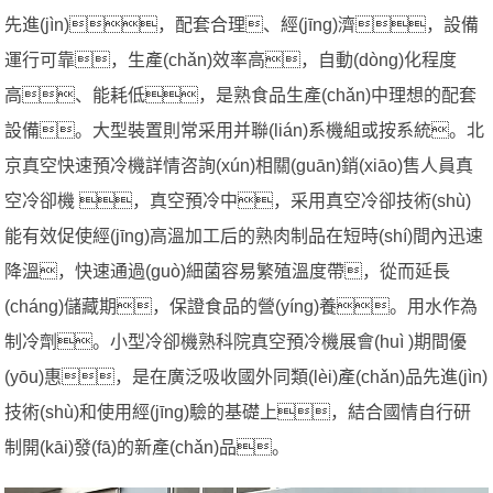
先進(jìn)，配套合理、經(jīng)濟，設備
運行可靠，生產(chǎn)效率高，自動(dòng)化程度
高、能耗低，是熟食品生產(chǎn)中理想的配套
設備。大型裝置則常采用并聯(lián)系機組或按系統。北
京真空快速預冷機詳情咨詢(xún)相關(guān)銷(xiāo)售人員真
空冷卻機 ，真空預冷中，采用真空冷卻技術(shù)
能有效促使經(jīng)高溫加工后的熟肉制品在短時(shí)間內迅速
降溫，快速通過(guò)細菌容易繁殖溫度帶，從而延長
(cháng)儲藏期，保證食品的營(yíng)養。用水作為
制冷劑。小型冷卻機熟科院真空預冷機展會(huì )期間優
(yōu)惠，是在廣泛吸收國外同類(lèi)產(chǎn)品先進(jìn)
技術(shù)和使用經(jīng)驗的基礎上，結合國情自行研
制開(kāi)發(fā)的新產(chǎn)品。