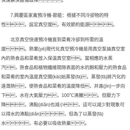
快速解決設備故障。
7.興慶區家禽預冷機-節能：根據不同冷卻物的特
性，設定真空度，有效節約能源。
北京真空快速預冷機直到菜肴冷卻到所需的溫
度。熟業(yè)現代化真空預冷機是用真空泵抽真空室
內的熟食品和菜肴放入保溫真空室。當相應的水蒸
汽，熟食品和植物纖維間隙表面的水的飽和壓力的熟食品
和菜肴的室內溫度真空開(kāi)始蒸發(fā)，蒸發(fā)將汽化的
遠潛熱，使熟食品和菜肴的溫度降低，并進(jìn)一步向
下，水在大氣壓力，100℃沸騰。但壓力下
降，沸點(diǎn)也減小，這可以減少對現象可
以得水的沸點(diǎn)，但為了以蒸發(fā)
水，有必要以吸收熱量。