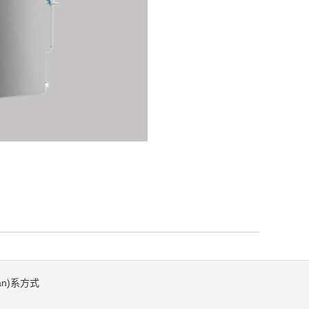
ián)系方式