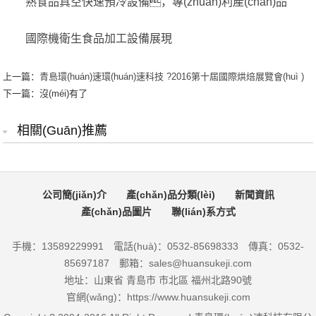
熟食品真空快速預冷設備，專(zhuān)利產(chǎn)品
國際機衛生食品加工設備展現
上一篇：
青島環(huán)速環(huán)速科技 ?2016第十屆國際烘焙展覽會(huì )
下一篇：沒(méi)有了
相關(guān)推薦
公司簡(jiǎn)介
產(chǎn)品分類(lèi)
新聞資訊
產(chǎn)品圖片
聯(lián)系方式
手機：13589229991 電話(huà)：0532-85698333 傳真：0532-
85697187 郵箱：sales@huansukeji.com
地址：山東省 青島市 市北區 福州北路90號
官網(wǎng)：https://www.huansukeji.com