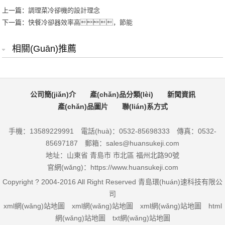
上一篇：
調理菜冷卻機的設計理念
下一篇：
快餐冷卻器效率高，節能
相關(guān)推薦
公司簡(jiǎn)介
產(chǎn)品分類(lèi)
新聞資訊
產(chǎn)品圖片
聯(lián)系方式
手機：13589229991 電話(huà)：0532-85698333 傳真：0532-
85697187 郵箱：sales@huansukeji.com
地址：山東省 青島市 市北區 福州北路90號
官網(wǎng)：https://www.huansukeji.com
Copyright ? 2004-2016 All Right Reserved 青島環(huán)速科技有限公
司
xml網(wǎng)站地圖
xml網(wǎng)站地圖
xml網(wǎng)站地圖
html
網(wǎng)站地圖
txt網(wǎng)站地圖