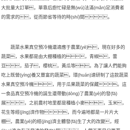
大批量大訂單，單靠后廚忙碌是無(wú)法滿(mǎn)足消費者
的需求的，從而節省等待的時(shí)間。
蔬菜水果真空預冷機還適應于農業(yè)，現在好多的
蔬菜，水果都是由大棚種植的，青椒，蕓
豆，茄子，櫻桃，黃瓜等。為了讓人們能夠
吃上既營(yíng)養又豐富的蔬菜，環(huán)速研制了這款蔬菜
水果真空預冷機，用于瓜果蔬菜的保藏。這
一食品真空預冷機的誕生還帶動(dòng)了農業(yè)的發(fā)
展，之前農村地里都是種植小麥，玉米，
花生等經(jīng)濟作物，而今遍地都是一片片大
棚，農業(yè)的經(jīng)濟主體發(fā)生了大的改變，經