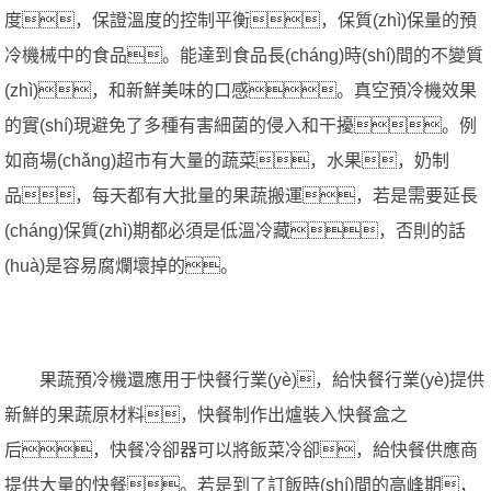
度，保證溫度的控制平衡，保質(zhì)保量的預
冷機械中的食品。能達到食品長(cháng)時(shí)間的不變質
(zhì)，和新鮮美味的口感。真空預冷機效果
的實(shí)現避免了多種有害細菌的侵入和干擾。例
如商場(chǎng)超市有大量的蔬菜，水果，奶制
品，每天都有大批量的果蔬搬運，若是需要延長
(cháng)保質(zhì)期都必須是低溫冷藏，否則的話
(huà)是容易腐爛壞掉的。
果蔬預冷機還應用于快餐行業(yè)，給快餐行業(yè)提供
新鮮的果蔬原材料，快餐制作出爐裝入快餐盒之
后，快餐冷卻器可以將飯菜冷卻，給快餐供應商
提供大量的快餐。若是到了訂飯時(shí)間的高峰期，