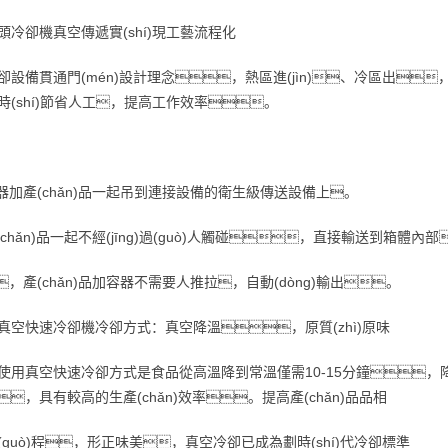
頭冷卻機真空傳遞實(shí)現工藝流程化
卻設備貫通門(mén)設計理念，熱區進(jìn)、冷區出
時(shí)節省人工，提高工作效率。
容器加產(chǎn)品一起吊到連接設備的衛生級傳送設備上。
(chǎn)品一起不經(jīng)過(guò)人觸碰，直接輸送到箱體內部
，產(chǎn)品加容器不需要人推拉，自動(dòng)輸出。
真空快速冷卻機冷卻方式：真空降溫，原質(zhì)原味
使用真空快速冷卻方式是食品從高溫降到常溫僅需10-15分鐘，
，具有較高的生產(chǎn)效率。
提高產(chǎn)品品相
guò)程，形正味美，真空冷卻已成為劃時(shí)代冷卻標準