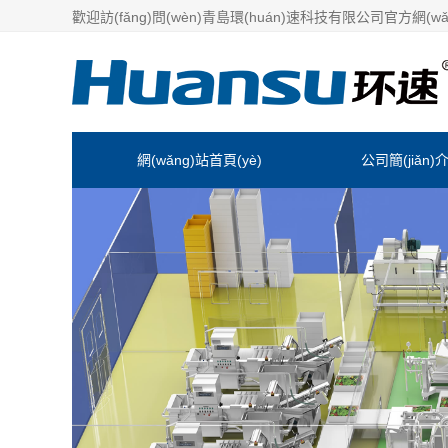
歡迎訪(fǎng)問(wèn)青島環(huán)速科技有限公司官方網(wǎ
網(wǎng)站首頁(yè)
公司簡(jiǎn)