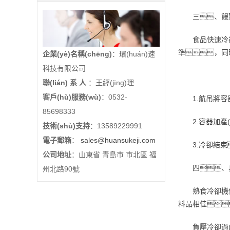
三、饅
食品快速冷
準，同
企業(yè)名稱(chēng)
：環(huán)速
科技有限公司
聯(lián) 系 人
：王經(jīng)理
客戶(hù)服務(wù)
：0532-
1.航吊將
85698333
2.容器加產
技術(shù)支持
：13589229991
電子郵箱
：
sales@huansukeji.com
3.冷卻結束
公司地址
：山東省 青島市 市北區 福
四、
州北路90號
熟食冷卻機
料品相佳
負壓冷卻過(