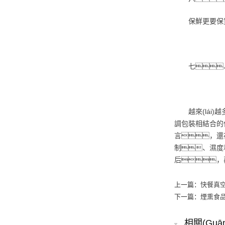
保鮮更要保質
七
越來(lái
調包裝相結合的保
言，還
制、濕度
后，再
上一篇：
快餐真空
下一篇：
煙熏食品冷
相關(guā