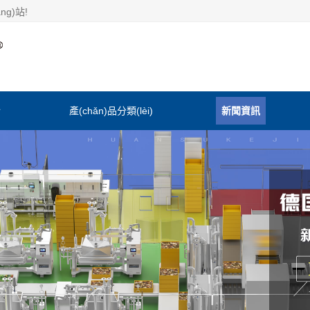
ng)站!
介
產(chǎn)品分類(lèi)
新聞資訊