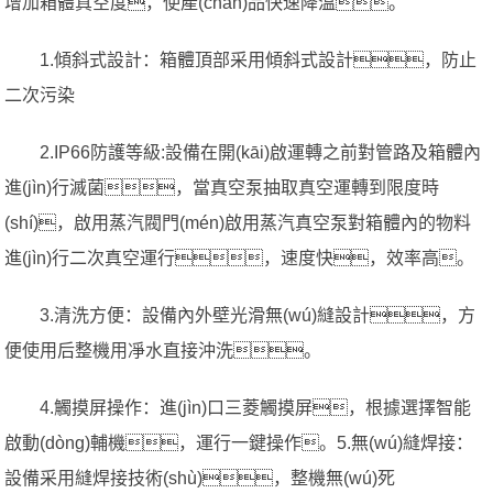
增加箱體真空度，使產(chǎn)品快速降溫。
1.傾斜式設計：箱體頂部采用傾斜式設計，防止
二次污染
2.IP66防護等級:設備在開(kāi)啟運轉之前對管路及箱體內
進(jìn)行滅菌，當真空泵抽取真空運轉到限度時
(shí)，啟用
蒸汽閥門(mén)啟用蒸汽真空泵對箱體內的物料
進(jìn)行二次真空運行，速度快，效率高。
3.清洗方便：設備內外壁光滑無(wú)縫設計，方
便使用后整機用凈水直接沖洗。
4.觸摸屏操作：進(jìn)口三菱觸摸屏，根據選擇智能
啟動(dòng)輔機，運行一鍵操作。
5.無(wú)縫焊接：
設備采用縫焊接技術(shù)，整機無(wú)死