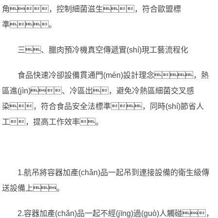
角，控制細菌滋生，符合歐盟標
準。
三、臘肉預冷機真空傳遞實(shí)現工藝流程化
食品快速冷卻設備貫通門(mén)設計理念，熱
區進(jìn)、冷區出，避免冷熱區細菌交叉感
染，符合食品安全法標準，同時(shí)節省人
工，提高工作效率。
1.航吊將容器加產(chǎn)品一起吊到連接設備的衛生級傳
送設備上。
2.容器加產(chǎn)品一起不經(jīng)過(guò)人觸碰，