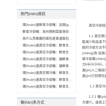
熱門(mén)資訊
環(huán)速鮮食冷卻機：這個(gè)被食品廠(chǎng)老板集體無(wú)視的小細節，正在拖垮你的整條產(chǎn)線(xiàn)
真空冷卻技術
鮮食冷卻機：為何預制菜能保存這么長(cháng)時(shí)間，難道真的添了防腐劑？
1.1 真空
為什么西餐廳的面包是普通面包價(jià)格的三倍有余？它到底貴在哪里？
能減少和品溫下
環(huán)速真空冷卻機：鮮食生產(chǎn)里的品質(zhì)守護者
統的冷卻方法不同
環(huán)速真空冷卻機：鮮食生產(chǎn)里的 “品質(zhì)守護者”
(chēng)為“
被冷卻產(chǎ
環(huán)速真空冷卻機：讓鮮食冷卻這件事，既省心又便捷
力，在
環(huán)速真空冷卻機：讓鮮食冷卻告別麻煩，守住品質(zhì)與效率
進(jìn)入二階段
環(huán)速真空預冷機：鮮食生意人的 “省心搭檔”，把冷卻難題變簡(jiǎn)單
進(jìn)行到
環(huán)速真空冷卻機：鮮食生產(chǎn)線(xiàn)的高效鎖鮮核心
1.2 真空冷
環(huán)速真空冷卻機：鮮食生產(chǎn)的 “極速鎖鮮管家”
1.2.1 優
聯(lián)系方式
方便，提高工作