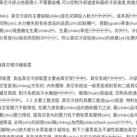
空冷卻占地面積小,不需要設備,可以控制冷卻速度和最終冷卻速度,耗能低
缺點(diǎn) 真空冷卻的主要缺點(diǎn)是在初期投入較大，成本
(shí),水分散失對有些食品的品質(zhì)如結構、感觀(guān)等會(hu
(shí)現連續化生產(chǎn)，生產(chǎn)率低。另外，
蒸發(fā)吸收熱而制冷，所以真空冷卻技術(shù)的商業(yè)
機真空預冷機裝置
空冷卻裝置 食品真空冷卻裝置主要由真空室、真空系統、冷卻
室是長(cháng)方形的, 內有擱架; 真空系統由一級蒸氣噴射泵和二級真空泵
管路; 制冷系統由冷水機組、循環(huán)泵組成; 控制系統通過(guò)
控制。 2.2 主要工藝流程 真空冷卻的具體工藝過(guò)程是: 物
空室壓力不斷降低, 在壓力達到產(chǎn)品的飽和壓力之前, 產(chǎn)品中水
zhù)壓力降低, 當真空室內的壓力低于飽和蒸氣壓時(shí), 產(chǎn)品中水
降溫, 此時(shí)的狀態(tài)稱(chēng)為閃點(diǎn)(flash point)
式冷凝器時(shí)絕大部分水蒸氣被冷凝排出, 剩下少量蒸氣及不凝性氣體
), 溫降速度減緩, 直至溫度平穩, 達到產(chǎn)品的冷卻終溫