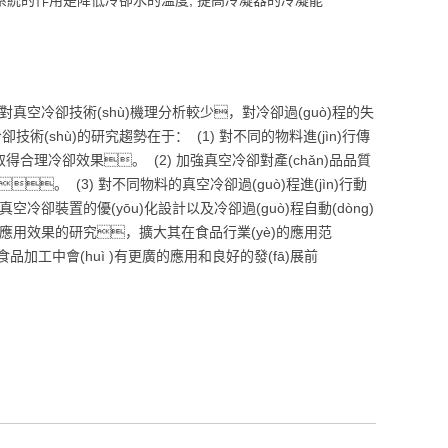
對真空冷卻技術(shù)機理分析較少，對冷卻過(guò)程的失
(shù)的研究趨勢在于： (1) 對不同的物料進(jìn)行傳
，取得合理冷卻效果。 (2) 加強真空冷卻對產(chǎn)品品質
。 (3) 對不同物料的真空冷卻過(guò)程進(jìn)行動
空冷卻裝置的優(yōu)化設計以及冷卻過(guò)程自動(dòng)
卻中應用效果的研究，擴大其在食品行業(yè)的應用范
食品加工中會(huì )有更廣的應用和良好的發(fā)展前