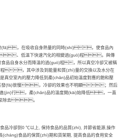
(fā)，在吸收自身熱量的同時(shí)，使食品內
、低溫下快速汽化的相變過(guò)程。與傳
靠食品自身水分而降溫的過(guò)程，所以真空冷卻又被稱
(guò)程，其中涉及到能量和質(zhì)量的交換以及水分在
首先是真空室內的壓力降低到產(chǎn)品初始溫度對應的飽和壓
，蒸發(fā)很慢，冷卻的效果也不明顯；然后
)的進(jìn)行，產(chǎn)品的溫度開(kāi)始降低，一直
真空泵除去。
)間內將食品冷卻到0 ℃以上, 保持食品的品質(zhì), 并節省能源,操作
áng)食品的保質(zhì)期和貨架期, 提高食品的食用安全