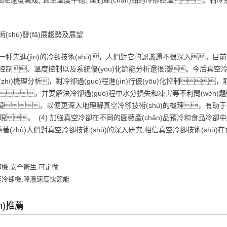
(shù)發(fā)展趨勢及展望
種先進(jìn)的冷卻技術(shù)，人們對它的認識還不很深入。目前
制、溫度控制以及系統優(yōu)化節能分析還很淺。今后真空冷卻技術
hì)機理分析，對冷卻過(guò)程進(jìn)行優(yōu)化控制
究，并要解決冷卻過(guò)程中水分損失和凍害等不利問(wèn)題
ài)模擬，以便更深入地理解真空冷卻技術(shù)的機理，有助于真
í)現。 (4) 加強真空冷卻在不同的園藝產(chǎn)品預冷和食品冷
著(zhù)人們對真空冷卻技術(shù)的深入研究,相信真空冷卻技術(shù)在
機,安全衛生,可定做
速冷卻機,降溫速度快節能
n)推薦