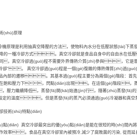
(shù)
原理
預冷機原理是利用抽真空降壓的方法，使物料內水分在低壓狀態(tài)下蒸發
降的一種冷卻方式。真空冷卻就是食品自身中的自由水在低壓
，真空冷卻過(guò)程不需要外界傳熱介質(zhì)參與，它是
自我冷卻”。 真空冷卻過(guò)程是一個(gè)復雜的傳熱傳質(zhì)過
n)品內部的遷移。其基本過(guò)程主要分為兩個(gè)階段：
飽和壓力下，閃點(diǎn)出現。在這個(gè)階段
，壓力繼續降低，蒸發(fā)開(kāi)始進(jìn)行，隨著(zhù)蒸發(fā
預先設定的溫度。但是蒸發(fā)的蒸汽必須通過(guò)冷凝器和
卻技術(shù)特點(diǎn)
(yōu)點(diǎn) 真空冷卻最突出的優(yōu)點(diǎn)是能在很短的時(shí
效率。食品在真空冷卻室內被預冷,減少了腐敗菌的污染, 從而延長(ch